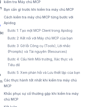
g
kiểm tra Máy chủ MCP
ến
Bạn cần gì trước khi kiểm tra máy chủ MCP
Cách kiểm tra máy chủ MCP từng bước với
Apidog
P
Bước 1: Tạo một MCP Client trong Apidog
các
Bước 2: Kết nối với Máy chủ MCP của bạn
Bước 3: Gỡ lỗi Công cụ (Tools), Lời nhắc
(Prompts) và Tài nguyên (Resources)
Bước 4: Cấu hình Môi trường, Xác thực và
Tiêu đề
Bước 5: Xem phản hồi và Lưu thiết lập của bạn
a
Các thực hành tốt nhất khi kiểm tra máy chủ
àm
MCP
Khắc phục sự cố thường gặp khi kiểm tra máy
chủ MCP
Kết luận