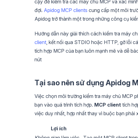
cậy để kiểm tra các máy chủ MCP và xác minh
đợi.
Apidog MCP clients
cung cấp một môi trườ
Apidog trở thành một trong những công cụ kiể
Hướng dẫn này giải thích cách kiểm tra máy 
client
, kết nối qua STDIO hoặc HTTP, gỡ lỗi cá
tích hợp MCP của bạn luôn mạnh mẽ và dễ bảo 
nút
Tại sao nên sử dụng Apidog 
Việc chọn môi trường kiểm tra máy chủ MCP phù
bạn vào quá trình tích hợp.
MCP client
tích hợ
việc duy nhất, hợp nhất thay vì buộc bạn phải 
Lợi ích
Không gian làm việc
Tạo một MCP client tro