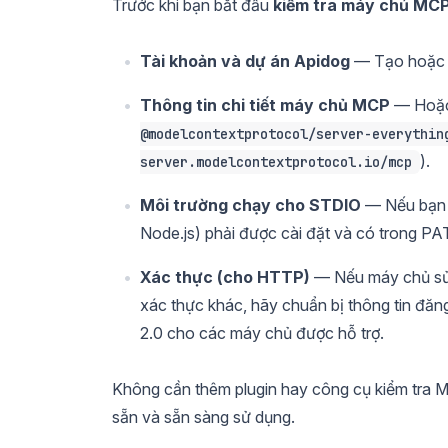
Trước khi bạn bắt đầu
kiểm tra máy chủ MC
Tài khoản và dự án Apidog
— Tạo hoặc m
Thông tin chi tiết máy chủ MCP
— Hoặc
@modelcontextprotocol/server-everythin
).
server.modelcontextprotocol.io/mcp
Môi trường chạy cho STDIO
— Nếu bạn s
Node.js) phải được cài đặt và có trong P
Xác thực (cho HTTP)
— Nếu máy chủ sử 
xác thực khác, hãy chuẩn bị thông tin đăn
2.0 cho các máy chủ được hỗ trợ.
Không cần thêm plugin hay công cụ kiểm tra 
sẵn và sẵn sàng sử dụng.