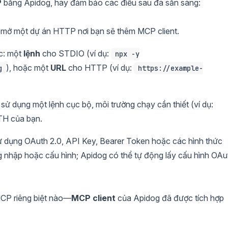
P
bằng Apidog, hãy đảm bảo các điều sau đã sẵn sàng:
ở một dự án HTTP nơi bạn sẽ thêm MCP client.
: một
lệnh
cho STDIO (ví dụ:
npx -y
), hoặc một
URL
cho HTTP (ví dụ:
g
https://example-
ử dụng một lệnh cục bộ, môi trường chạy cần thiết (ví dụ:
ATH của bạn.
dụng OAuth 2.0, API Key, Bearer Token hoặc các hình thức
g nhập hoặc cấu hình; Apidog có thể tự động lấy cấu hình OAu
MCP riêng biệt nào—
MCP client
của Apidog đã được tích hợp