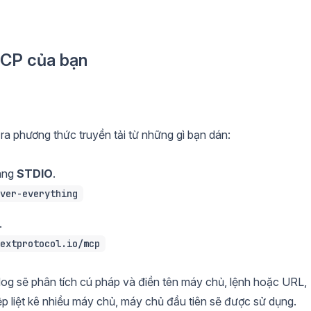
MCP của bạn
ra phương thức truyền tải từ những gì bạn dán:
ang
STDIO
.
ver-everything
.
extprotocol.io/mcp
dog sẽ phân tích cú pháp và điền tên máy chủ, lệnh hoặc URL,
ệp liệt kê nhiều máy chủ, máy chủ đầu tiên sẽ được sử dụng.