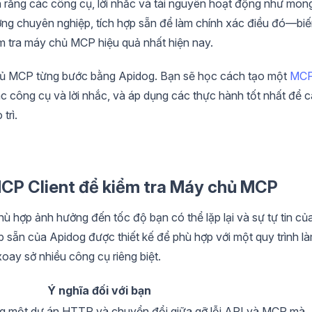
 rằng các công cụ, lời nhắc và tài nguyên hoạt động như mon
ng chuyên nghiệp, tích hợp sẵn để làm chính xác điều đó—bi
m tra máy chủ MCP hiệu quả nhất hiện nay.
chủ MCP từng bước bằng Apidog. Bạn sẽ học cách tạo một
MC
c công cụ và lời nhắc, và áp dụng các thực hành tốt nhất để 
trì.
MCP Client để kiểm tra Máy chủ MCP
 hợp ảnh hưởng đến tốc độ bạn có thể lặp lại và sự tự tin củ
p sẵn của Apidog được thiết kế để phù hợp với một quy trình l
xoay sở nhiều công cụ riêng biệt.
Ý nghĩa đối với bạn
ng một dự án HTTP và chuyển đổi giữa gỡ lỗi API và MCP mà