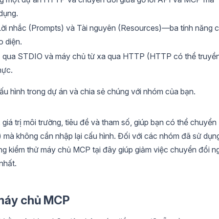
dụng.
 Lời nhắc (Prompts) và Tài nguyên (Resources)—ba tính năng c
 diện.
ộ qua STDIO và máy chủ từ xa qua HTTP (HTTP có thể truyề
hực.
ấu hình trong dự án và chia sẻ chúng với nhóm của bạn.
 giá trị môi trường, tiêu đề và tham số, giúp bạn có thể chuyển
d) mà không cần nhập lại cấu hình. Đối với các nhóm đã sử dụn
ung kiểm thử máy chủ MCP tại đây giúp giảm việc chuyển đổi n
nhất.
a máy chủ MCP