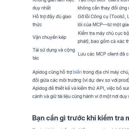
duy nhất
không cần thay đổi ứng 
Hỗ trợ đầy đủ giao
Gỡ lỗi Công cụ (Tools),
thức
lõi của MCP—từ một giao
Kiểm tra máy chủ cục b
Vận chuyển kép
phát), bao gồm cả xác t
Tái sử dụng và cộng
Lưu các MCP client đã c
tác
Apidog cũng hỗ trợ
biến
trong địa chỉ máy chủ,
đổi giữa các môi trường (ví dụ: dev so với pro
Apidog để thiết kế và kiểm thử API, việc bổ s
cảnh và giữ tài liệu cùng hành vi ở một nơi duy 
Bạn cần gì trước khi kiểm tr