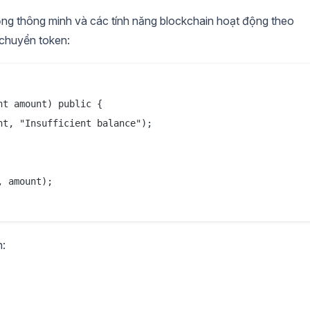
ng thông minh và các tính năng blockchain hoạt động theo
 chuyển token:
t amount) public {

t, "Insufficient balance");

 amount);

h: