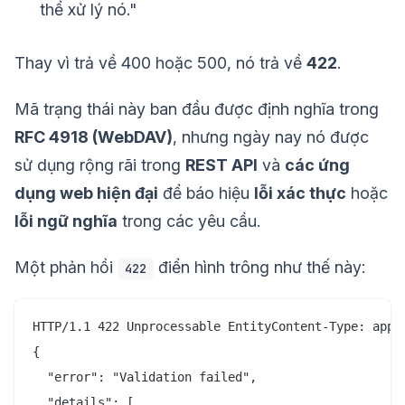
thể xử lý nó."
Thay vì trả về 400 hoặc 500, nó trả về
422
.
Mã trạng thái này ban đầu được định nghĩa trong
RFC 4918 (WebDAV)
, nhưng ngày nay nó được
sử dụng rộng rãi trong
REST API
và
các ứng
dụng web hiện đại
để báo hiệu
lỗi xác thực
hoặc
lỗi ngữ nghĩa
trong các yêu cầu.
Một phản hồi
điển hình trông như thế này:
422
HTTP/1.1 422 Unprocessable EntityContent-Type: appli
{

  "error": "Validation failed",

  "details": [
