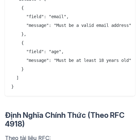
    {

      "field": "email",

      "message": "Must be a valid email address"

    },

    {

      "field": "age",

      "message": "Must be at least 18 years old"

    }

  ]

Định Nghĩa Chính Thức (Theo RFC
4918)
Theo tài liệu RFC: