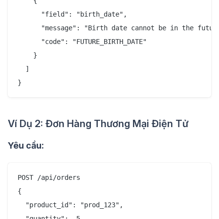
    {

      "field": "birth_date",

      "message": "Birth date cannot be in the future
      "code": "FUTURE_BIRTH_DATE"

    }

  ]

Ví Dụ 2: Đơn Hàng Thương Mại Điện Tử
Yêu cầu:
POST /api/orders

{

  "product_id": "prod_123",

  "quantity": -5,
