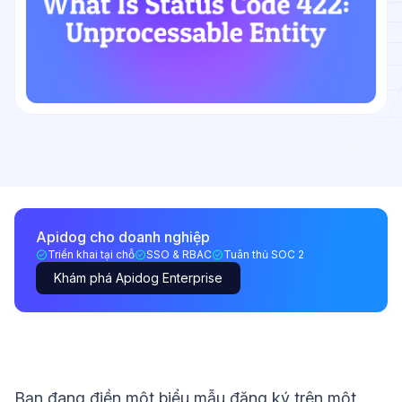
Apidog cho doanh nghiệp
Triển khai tại chỗ
SSO & RBAC
Tuân thủ SOC 2
Khám phá Apidog Enterprise
Bạn đang điền một biểu mẫu đăng ký trên một