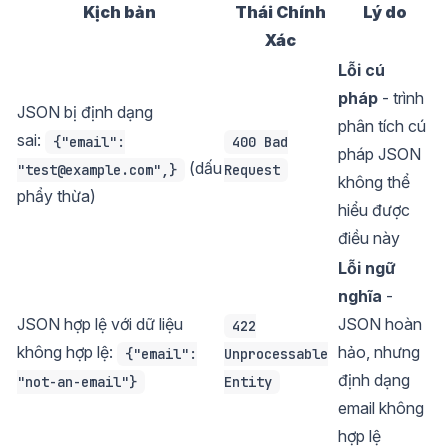
Kịch bản
Thái Chính
Lý do
Xác
Lỗi cú
pháp
- trình
JSON bị định dạng
phân tích cú
sai:
{"email":
400 Bad
pháp JSON
(dấu
"test@example.com",}
Request
không thể
phẩy thừa)
hiểu được
điều này
Lỗi ngữ
nghĩa
-
JSON hợp lệ với dữ liệu
JSON hoàn
422
không hợp lệ:
hảo, nhưng
{"email":
Unprocessable
định dạng
"not-an-email"}
Entity
email không
hợp lệ