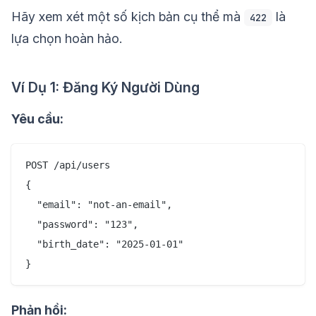
Hãy xem xét một số kịch bản cụ thể mà
là
422
lựa chọn hoàn hảo.
Ví Dụ 1: Đăng Ký Người Dùng
Yêu cầu:
POST /api/users

{

  "email": "not-an-email",

  "password": "123",

  "birth_date": "2025-01-01"

Phản hồi: