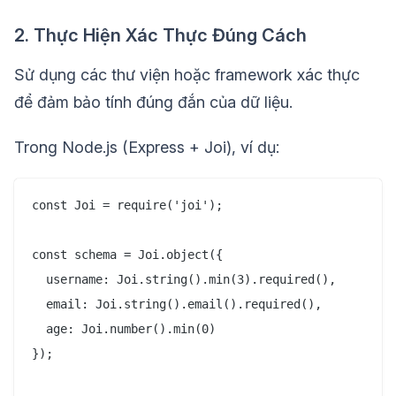
2. Thực Hiện Xác Thực Đúng Cách
Sử dụng các thư viện hoặc framework xác thực
để đảm bảo tính đúng đắn của dữ liệu.
Trong Node.js (Express + Joi), ví dụ:
const Joi = require('joi');

const schema = Joi.object({

  username: Joi.string().min(3).required(),

  email: Joi.string().email().required(),

  age: Joi.number().min(0)

});
