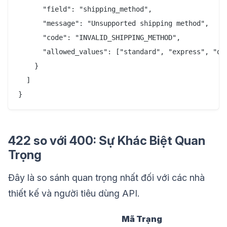
      "field": "shipping_method",

      "message": "Unsupported shipping method",

      "code": "INVALID_SHIPPING_METHOD",

      "allowed_values": ["standard", "express", "ove
    }

  ]

422 so với 400: Sự Khác Biệt Quan
Trọng
Đây là so sánh quan trọng nhất đối với các nhà
thiết kế và người tiêu dùng API.
Mã Trạng