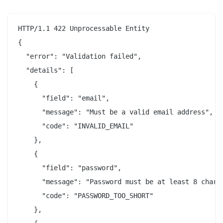
HTTP/1.1 422 Unprocessable Entity

{

  "error": "Validation failed",

  "details": [

    {

      "field": "email",

      "message": "Must be a valid email address",

      "code": "INVALID_EMAIL"

    },

    {

      "field": "password",

      "message": "Password must be at least 8 charac
      "code": "PASSWORD_TOO_SHORT"

    },
