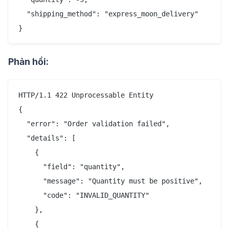
  "shipping_method": "express_moon_delivery"

Phản hồi:
HTTP/1.1 422 Unprocessable Entity

{

  "error": "Order validation failed",

  "details": [

    {

      "field": "quantity",

      "message": "Quantity must be positive",

      "code": "INVALID_QUANTITY"

    },

    {
