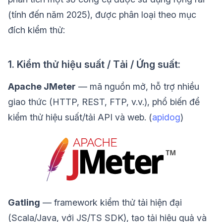
(tính đến năm 2025), được phân loại theo mục
đích kiểm thử:
1. Kiểm thử hiệu suất / Tải / Ứng suất:
Apache JMeter
— mã nguồn mở, hỗ trợ nhiều
giao thức (HTTP, REST, FTP, v.v.), phổ biến để
kiểm thử hiệu suất/tải API và web. (
apidog
)
Gatling
— framework kiểm thử tải hiện đại
(Scala/Java, với JS/TS SDK), tạo tải hiệu quả và