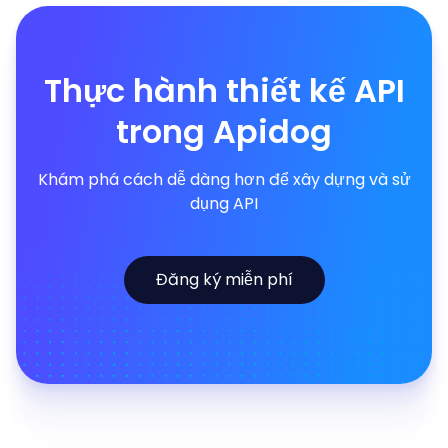
Thực hành thiết kế API
trong Apidog
Khám phá cách dễ dàng hơn để xây dựng và sử
dụng API
Đăng ký miễn phí