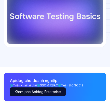
Apidog cho doanh nghiệp
Triển khai tại chỗ
SSO & RBAC
Tuân thủ SOC 2
Khám phá Apidog Enterprise