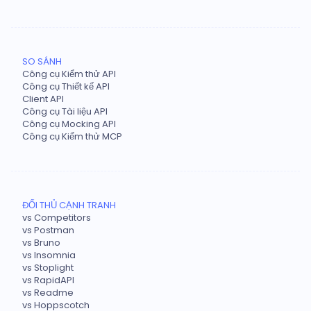
SO SÁNH
Công cụ Kiểm thử API
Công cụ Thiết kế API
Client API
Công cụ Tài liệu API
Công cụ Mocking API
Công cụ Kiểm thử MCP
ĐỐI THỦ CẠNH TRANH
vs Competitors
vs Postman
vs Bruno
vs Insomnia
vs Stoplight
vs RapidAPI
vs Readme
vs Hoppscotch