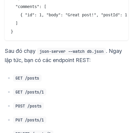
  "comments": [

    { "id": 1, "body": "Great post!", "postId": 1 }

  ]

Sau đó chạy
. Ngay
json-server --watch db.json
lập tức, bạn có các endpoint REST:
GET /posts
GET /posts/1
POST /posts
PUT /posts/1