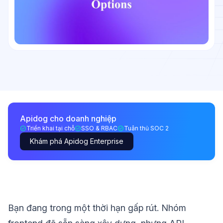
Apidog cho doanh nghiệp
Triển khai tại chỗ
SSO & RBAC
Tuân thủ SOC 2
Khám phá Apidog Enterprise
Bạn đang trong một thời hạn gấp rút. Nhóm