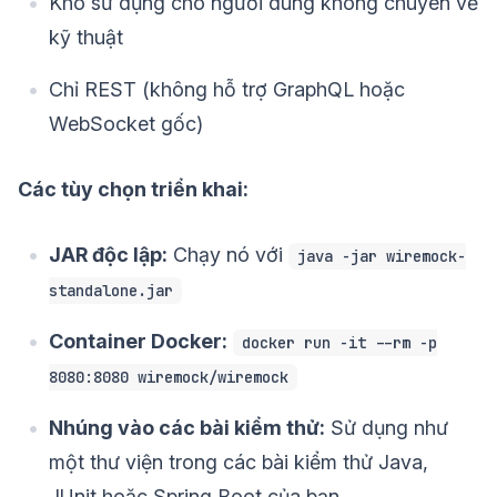
Khó sử dụng cho người dùng không chuyên về
kỹ thuật
Chỉ REST (không hỗ trợ GraphQL hoặc
WebSocket gốc)
Các tùy chọn triển khai:
JAR độc lập:
Chạy nó với
java -jar wiremock-
standalone.jar
Container Docker:
docker run -it --rm -p
8080:8080 wiremock/wiremock
Nhúng vào các bài kiểm thử:
Sử dụng như
một thư viện trong các bài kiểm thử Java,
JUnit hoặc Spring Boot của bạn.