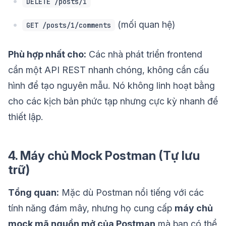
DELETE /posts/1
(mối quan hệ)
GET /posts/1/comments
Phù hợp nhất cho:
Các nhà phát triển frontend
cần một API REST nhanh chóng, không cần cấu
hình để tạo nguyên mẫu. Nó không linh hoạt bằng
cho các kịch bản phức tạp nhưng cực kỳ nhanh để
thiết lập.
4. Máy chủ Mock Postman (Tự lưu
trữ)
Tổng quan:
Mặc dù Postman nổi tiếng với các
tính năng đám mây, nhưng họ cung cấp
máy chủ
mock mã nguồn mở của Postman
mà bạn có thể