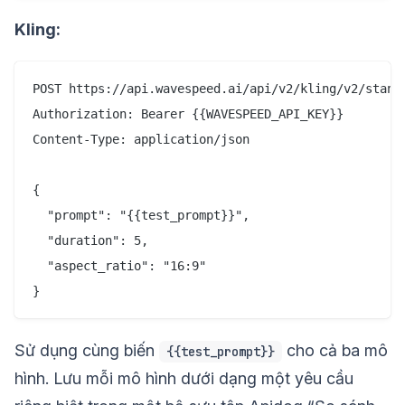
Kling:
POST https://api.wavespeed.ai/api/v2/kling/v2/standa
Authorization: Bearer {{WAVESPEED_API_KEY}}

Content-Type: application/json

{

  "prompt": "{{test_prompt}}",

  "duration": 5,

  "aspect_ratio": "16:9"

Sử dụng cùng biến
cho cả ba mô
{{test_prompt}}
hình. Lưu mỗi mô hình dưới dạng một yêu cầu