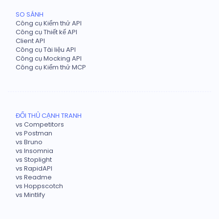
SO SÁNH
Công cụ Kiểm thử API
Công cụ Thiết kế API
Client API
Công cụ Tài liệu API
Công cụ Mocking API
Công cụ Kiểm thử MCP
ĐỐI THỦ CẠNH TRANH
vs Competitors
vs Postman
vs Bruno
vs Insomnia
vs Stoplight
vs RapidAPI
vs Readme
vs Hoppscotch
vs Mintlify