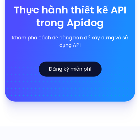
Thực hành thiết kế API
trong Apidog
Khám phá cách dễ dàng hơn để xây dựng và sử
dụng API
Đăng ký miễn phí