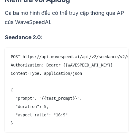
Cả ba mô hình đều có thể truy cập thông qua API
của WaveSpeedAI.
Seedance 2.0:
POST https://api.wavespeed.ai/api/v2/seedance/v2/sta
Authorization: Bearer {{WAVESPEED_API_KEY}}

Content-Type: application/json

{

  "prompt": "{{test_prompt}}",

  "duration": 5,

  "aspect_ratio": "16:9"
