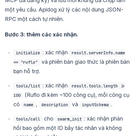
MCP đã đăng ký) và lưu mỗi khung đã chụp làm
một yêu cầu. Apidog xử lý các nội dung JSON-
RPC một cách tự nhiên.
Bước 3: thêm các xác nhận.
: xác nhận
initialize
result.serverInfo.name
và phiên bản giao thức là phiên bản
== "ruflo"
bạn hỗ trợ.
: xác nhận
tools/list
result.tools.length >=
(Ruflo đi kèm ~100 công cụ), mỗi công cụ
100
có
,
và
.
name
description
inputSchema
cho
: xác nhận phản
tools/call
swarm_init
hồi bao gồm một ID bầy tác nhân và không