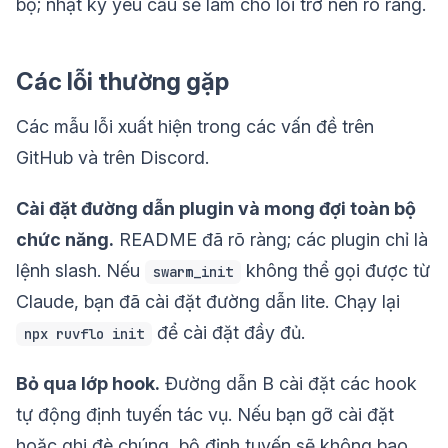
bộ; nhật ký yêu cầu sẽ làm cho lỗi trở nên rõ ràng.
Các lỗi thường gặp
Các mẫu lỗi xuất hiện trong các vấn đề trên
GitHub và trên Discord.
Cài đặt đường dẫn plugin và mong đợi toàn bộ
chức năng.
README đã rõ ràng; các plugin chỉ là
lệnh slash. Nếu
không thể gọi được từ
swarm_init
Claude, bạn đã cài đặt đường dẫn lite. Chạy lại
để cài đặt đầy đủ.
npx ruvflo init
Bỏ qua lớp hook.
Đường dẫn B cài đặt các hook
tự động định tuyến tác vụ. Nếu bạn gỡ cài đặt
hoặc ghi đè chúng, bộ định tuyến sẽ không bao