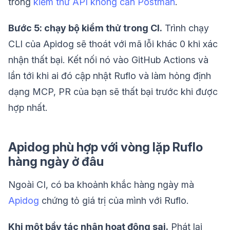
trong
kiểm thử API không cần Postman
.
Bước 5: chạy bộ kiểm thử trong CI.
Trình chạy
CLI của Apidog sẽ thoát với mã lỗi khác 0 khi xác
nhận thất bại. Kết nối nó vào GitHub Actions và
lần tới khi ai đó cập nhật Ruflo và làm hỏng định
dạng MCP, PR của bạn sẽ thất bại trước khi được
hợp nhất.
Apidog phù hợp với vòng lặp Ruflo
hàng ngày ở đâu
Ngoài CI, có ba khoảnh khắc hàng ngày mà
Apidog
chứng tỏ giá trị của mình với Ruflo.
Khi một bầy tác nhân hoạt động sai.
Phát lại