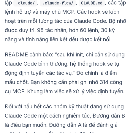
lập
,
,
, các tập
.claude/
.claude-flow/
CLAUDE.md
lệnh hỗ trợ và máy chủ MCP. Các hook sẽ kích
hoạt trên mỗi tương tác của Claude Code. Bộ nhớ
được duy trì. 98 tác nhân, hơn 60 lệnh, 30 kỹ
năng và tính năng liên kết đều được kết nối.
README cảnh báo: “sau khi init, chỉ cần sử dụng
Claude Code bình thường; hệ thống hook sẽ tự
động định tuyến các tác vụ.” Đó chính là điểm
mấu chốt. Bạn không cần phải ghi nhớ 314 công
cụ MCP. Khung làm việc sẽ xử lý việc định tuyến.
Đối với hầu hết các nhóm kỹ thuật đang sử dụng
Claude Code một cách nghiêm túc, Đường dẫn B
là điều bạn muốn. Đường dẫn A là để đánh giá