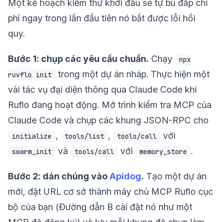
Một kế hoạch kiểm thử khởi đầu sẽ tự bù đắp chi
phí ngay trong lần đầu tiên nó bắt được lỗi hồi
quy.
Bước 1: chụp các yêu cầu chuẩn.
Chạy
npx
trong một dự án nháp. Thực hiện một
ruvflo init
vài tác vụ đại diện thông qua Claude Code khi
Ruflo đang hoạt động. Mở trình kiểm tra MCP của
Claude Code và chụp các khung JSON-RPC cho
,
,
với
initialize
tools/list
tools/call
và
với
.
swarm_init
tools/call
memory_store
Bước 2: dán chúng vào
Apidog
.
Tạo một dự án
mới, đặt URL cơ sở thành máy chủ MCP Ruflo cục
bộ của bạn (Đường dẫn B cài đặt nó như một