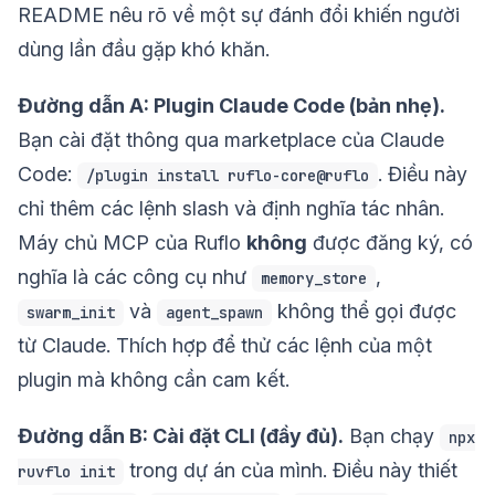
README nêu rõ về một sự đánh đổi khiến người
dùng lần đầu gặp khó khăn.
Đường dẫn A: Plugin Claude Code (bản nhẹ).
Bạn cài đặt thông qua marketplace của Claude
Code:
. Điều này
/plugin install ruflo-core@ruflo
chỉ thêm các lệnh slash và định nghĩa tác nhân.
Máy chủ MCP của Ruflo
không
được đăng ký, có
nghĩa là các công cụ như
,
memory_store
và
không thể gọi được
swarm_init
agent_spawn
từ Claude. Thích hợp để thử các lệnh của một
plugin mà không cần cam kết.
Đường dẫn B: Cài đặt CLI (đầy đủ).
Bạn chạy
npx
trong dự án của mình. Điều này thiết
ruvflo init