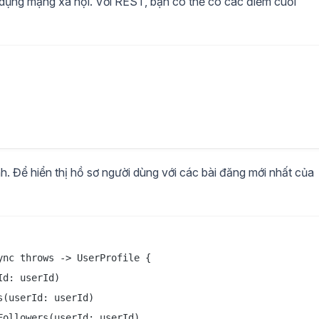
ụng mạng xã hội. Với REST, bạn có thể có các điểm cuối
nh. Để hiển thị hồ sơ người dùng với các bài đăng mới nhất của
nc throws -> UserProfile {

d: userId)

(userId: userId)

ollowers(userId: userId)
