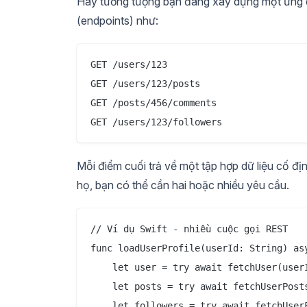
Hãy tưởng tượng bạn đang xây dựng một ứng d
(endpoints) như:
GET /users/123

GET /users/123/posts

GET /posts/456/comments

Mỗi điểm cuối trả về một tập hợp dữ liệu cố đị
họ, bạn có thể cần hai hoặc nhiều yêu cầu.
// Ví dụ Swift - nhiều cuộc gọi REST

func loadUserProfile(userId: String) asy
    let user = try await fetchUser(userI
    let posts = try await fetchUserPosts
    let followers = try await fetchUserF