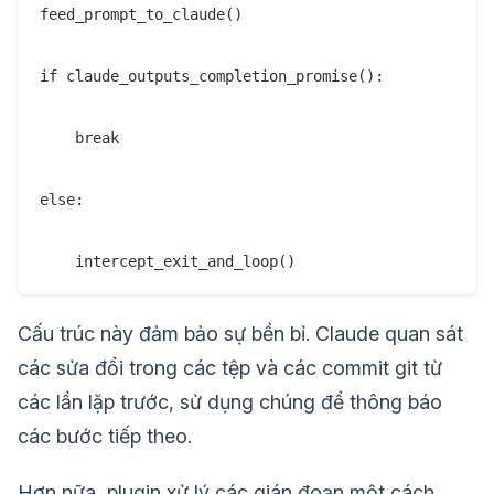
feed_prompt_to_claude()

if claude_outputs_completion_promise():

    break

else:

Cấu trúc này đảm bảo sự bền bỉ. Claude quan sát
các sửa đổi trong các tệp và các commit git từ
các lần lặp trước, sử dụng chúng để thông báo
các bước tiếp theo.
Hơn nữa, plugin xử lý các gián đoạn một cách