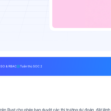
SSO & RBAC
Tuân thủ SOC 2
rên Rust cho phép bạn duyệt các thị trường dự đoán, đặt lệnh