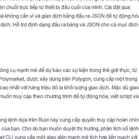
n chuỗi trực tiếp từ thiết bị đầu cuối của mình. Cài đặt qua
 mà không cần ví và giao dịch bằng đầu ra JSON để tự động hó
 dịch. Hỗ trợ định dạng đầu ra bảng và JSON cho cả mục đích
ông cụ mạnh mẽ để dự báo các sự kiện trong thế giới thực, từ
. Polymarket, được xây dựng trên Polygon, cung cấp một trong
ao nhất với hàng triệu đô la khối lượng giao dịch. Mặc dù giao
muốn truy cập theo chương trình để tự động hóa, viết script và
òng lệnh dựa trên Rust này cung cấp quyền truy cập hoàn chỉ
ối của bạn. Cho dù bạn muốn duyệt thị trường, phân tích sổ lệnh
et CLI cung cấp một giao diện mạnh mẽ tích hợp liền mạch với