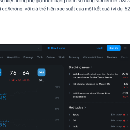
sự kiện trong thế giới thực bằng cách sử dụng stablecoin USD
 có/không, với giá thể hiện xác suất của một kết quả (ví dụ: 5