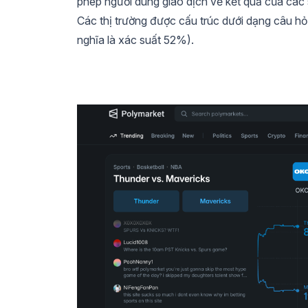
phép người dùng giao dịch về kết quả của các 
Các thị trường được cấu trúc dưới dạng câu hỏi
nghĩa là xác suất 52%).