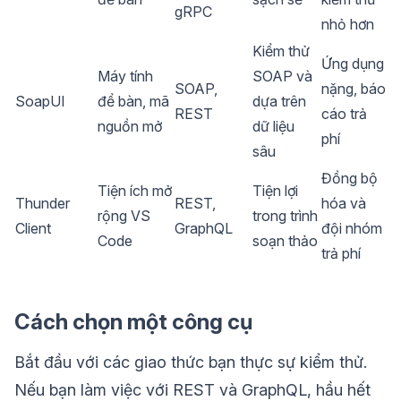
gRPC
nhỏ hơn
Kiểm thử
Ứng dụng
Máy tính
SOAP và
SOAP,
nặng, báo
SoapUI
để bàn, mã
dựa trên
REST
cáo trả
nguồn mở
dữ liệu
phí
sâu
Đồng bộ
Tiện ích mở
Tiện lợi
Thunder
REST,
hóa và
rộng VS
trong trình
Client
GraphQL
đội nhóm
Code
soạn thảo
trả phí
Cách chọn một công cụ
Bắt đầu với các giao thức bạn thực sự kiểm thử.
Nếu bạn làm việc với REST và GraphQL, hầu hết