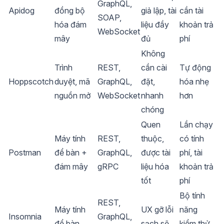
GraphQL,
Apidog
đồng bộ
giả lập, tài
cần tài
SOAP,
hóa đám
liệu đầy
khoản trả
WebSocket
mây
đủ
phí
Không
Trình
REST,
cần cài
Tự động
Hoppscotch
duyệt, mã
GraphQL,
đặt,
hóa nhẹ
nguồn mở
WebSocket
nhanh
hơn
chóng
Quen
Lần chạy
Máy tính
REST,
thuộc,
có tính
Postman
để bàn +
GraphQL,
được tài
phí, tài
đám mây
gRPC
liệu hóa
khoản trả
tốt
phí
Bộ tính
REST,
Máy tính
UX gỡ lỗi
năng
Insomnia
GraphQL,
để bàn
sạch sẽ
kiểm thử