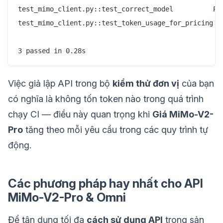
test_mimo_client.py::test_correct_model          PAS
test_mimo_client.py::test_token_usage_for_pricing PA
Việc giả lập API trong bộ
kiểm thử đơn vị
của bạn
có nghĩa là không tốn token nào trong quá trình
chạy CI — điều này quan trọng khi
Giá MiMo-V2-
Pro
tăng theo mỗi yêu cầu trong các quy trình tự
động.
Các phương pháp hay nhất cho API
MiMo-V2-Pro & Omni
Để tận dụng tối đa
cách sử dụng API
trong sản