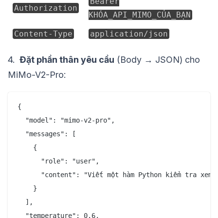
Bearer
Authorization
KHÓA_API_MIMO_CỦA_BẠN
Content-Type
application/json
4.
Đặt phần thân yêu cầu
(Body → JSON) cho
MiMo-V2-Pro:
{

  "model": "mimo-v2-pro",

  "messages": [

    {

      "role": "user",

      "content": "Viết một hàm Python kiểm tra xem 
    }

  ],

  "temperature": 0.6,
