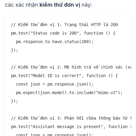
các xác nhận
kiểm thử đơn vị
này:
// Kiểm thử đơn vị 1: Trạng thái HTTP là 200

pm.test("Status code is 200", function () {

  pm.response.to.have.status(200);

});

// Kiểm thử đơn vị 2: Mô hình trả về chính xác (xác 
pm.test("Model ID is correct", function () {

  const json = pm.response.json();

  pm.expect(json.model).to.include("mimo-v2");

});

// Kiểm thử đơn vị 3: Phản hồi chứa thông báo từ trợ
pm.test("Assistant message is present", function () 
  const json = pm.response.json();
