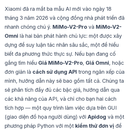
Xiaomi đã ra mắt ba mẫu AI mới vào ngày 18
tháng 3 năm 2026 và cộng đồng nhà phát triển đã
nhanh chóng chú ý.
MiMo-V2-Pro
và
MiMo-V2-
Omni
là hai bản phát hành chủ lực: một được xây
dựng để suy luận tác nhân sâu sắc, một để hiểu
biết đa phương thức thực sự. Nếu bạn đang cố
gắng tìm hiểu
Giá MiMo-V2-Pro
,
Giá Omni
, hoặc
đơn giản là
cách sử dụng API
trong ngăn xếp của
mình, hướng dẫn này sẽ bao gồm tất cả. Chúng ta
sẽ phân tích đầy đủ các bậc giá, hướng dẫn qua
các khả năng của API, và chỉ cho bạn hai cách
tích hợp — một quy trình làm việc dựa trên GUI
(giao diện đồ họa người dùng) với
Apidog
và một
phương pháp Python với một
kiểm thử đơn vị
để