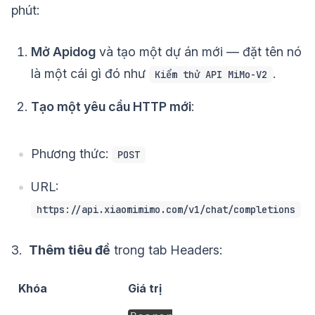
phút:
Mở Apidog
và tạo một dự án mới — đặt tên nó
là một cái gì đó như
.
Kiểm thử API MiMo-V2
Tạo một yêu cầu HTTP mới
:
Phương thức:
POST
URL:
https://api.xiaomimimo.com/v1/chat/completions
3.
Thêm tiêu đề
trong tab Headers:
Khóa
Giá trị