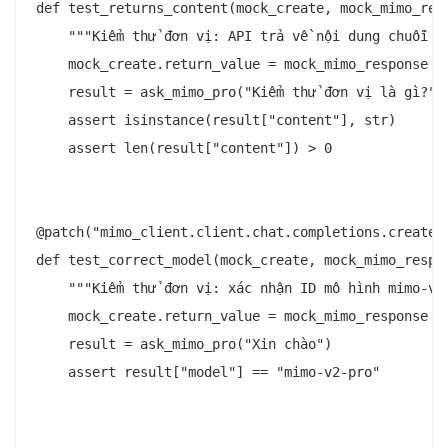
def test_returns_content(mock_create, mock_mimo_resp
    """Kiểm thử đơn vị: API trả về nội dung chuỗi kh
    mock_create.return_value = mock_mimo_response

    result = ask_mimo_pro("Kiểm thử đơn vị là gì?")

    assert isinstance(result["content"], str)

    assert len(result["content"]) > 0

@patch("mimo_client.client.chat.completions.create")
def test_correct_model(mock_create, mock_mimo_respon
    """Kiểm thử đơn vị: xác nhận ID mô hình mimo-v2-
    mock_create.return_value = mock_mimo_response

    result = ask_mimo_pro("Xin chào")

    assert result["model"] == "mimo-v2-pro"
