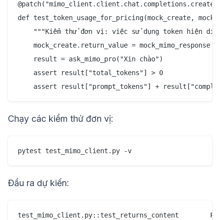
@patch("mimo_client.client.chat.completions.create")
def test_token_usage_for_pricing(mock_create, mock_m
    """Kiểm thử đơn vị: việc sử dụng token hiện diện
    mock_create.return_value = mock_mimo_response

    result = ask_mimo_pro("Xin chào")

    assert result["total_tokens"] > 0

Chạy các kiểm thử đơn vị:
Đầu ra dự kiến:
test_mimo_client.py::test_returns_content        PAS