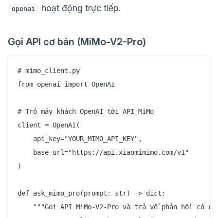
hoạt động trực tiếp.
openai
Gọi API cơ bản (MiMo-V2-Pro)
# mimo_client.py

from openai import OpenAI

# Trỏ máy khách OpenAI tới API MiMo

client = OpenAI(

    api_key="YOUR_MIMO_API_KEY",

    base_url="https://api.xiaomimimo.com/v1"

)

def ask_mimo_pro(prompt: str) -> dict:

    """Gọi API MiMo-V2-Pro và trả về phản hồi có cấu