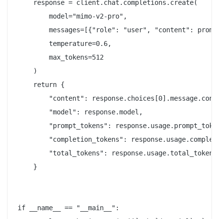
    response = client.chat.completions.create(

        model="mimo-v2-pro",

        messages=[{"role": "user", "content": prompt
        temperature=0.6,

        max_tokens=512

    )

    return {

        "content": response.choices[0].message.conte
        "model": response.model,

        "prompt_tokens": response.usage.prompt_token
        "completion_tokens": response.usage.completi
        "total_tokens": response.usage.total_tokens,
    }

if __name__ == "__main__":
