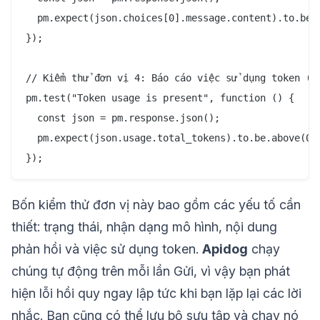
  pm.expect(json.choices[0].message.content).to.be.a
});

// Kiểm thử đơn vị 4: Báo cáo việc sử dụng token (để
pm.test("Token usage is present", function () {

  const json = pm.response.json();

  pm.expect(json.usage.total_tokens).to.be.above(0);
Bốn kiểm thử đơn vị này bao gồm các yếu tố cần
thiết: trạng thái, nhận dạng mô hình, nội dung
phản hồi và việc sử dụng token.
Apidog
chạy
chúng tự động trên mỗi lần Gửi, vì vậy bạn phát
hiện lỗi hồi quy ngay lập tức khi bạn lặp lại các lời
nhắc. Bạn cũng có thể lưu bộ sưu tập và chạy nó