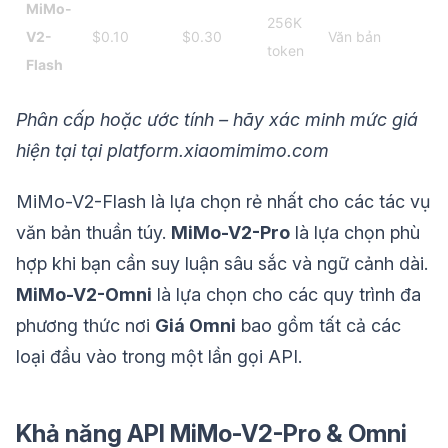
MiMo-
256K
V2-
$0.10
$0.30
Văn bản
token
Flash
Phân cấp hoặc ước tính – hãy xác minh mức giá
hiện tại tại platform.xiaomimimo.com
MiMo-V2-Flash là lựa chọn rẻ nhất cho các tác vụ
văn bản thuần túy.
MiMo-V2-Pro
là lựa chọn phù
hợp khi bạn cần suy luận sâu sắc và ngữ cảnh dài.
MiMo-V2-Omni
là lựa chọn cho các quy trình đa
phương thức nơi
Giá Omni
bao gồm tất cả các
loại đầu vào trong một lần gọi API.
Khả năng API MiMo-V2-Pro & Omni