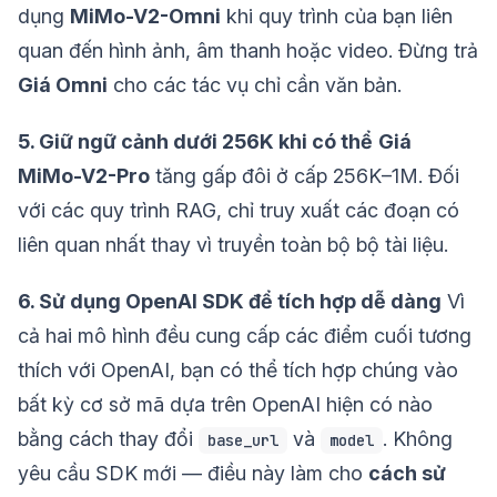
dụng
MiMo-V2-Omni
khi quy trình của bạn liên
quan đến hình ảnh, âm thanh hoặc video. Đừng trả
Giá Omni
cho các tác vụ chỉ cần văn bản.
5. Giữ ngữ cảnh dưới 256K khi có thể
Giá
MiMo-V2-Pro
tăng gấp đôi ở cấp 256K–1M. Đối
với các quy trình RAG, chỉ truy xuất các đoạn có
liên quan nhất thay vì truyền toàn bộ bộ tài liệu.
6. Sử dụng OpenAI SDK để tích hợp dễ dàng
Vì
cả hai mô hình đều cung cấp các điểm cuối tương
thích với OpenAI, bạn có thể tích hợp chúng vào
bất kỳ cơ sở mã dựa trên OpenAI hiện có nào
bằng cách thay đổi
và
. Không
base_url
model
yêu cầu SDK mới — điều này làm cho
cách sử