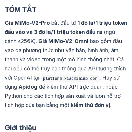
TÓM TẮT
Giá MiMo-V2-Pro
bắt đầu từ
1 đô la/1 triệu token
đầu vào và 3 đô la/1 triệu token đầu ra
(ngữ
cảnh ≤256K).
Giá MiMo-V2-Omni
bao gồm đầu
vào đa phương thức như văn bản, hình ảnh, âm
thanh và video trong một mô hình thống nhất. Cả
hai đều có thể truy cập thông qua API tương thích
với OpenAI tại
. Hãy sử
platform.xiaomimimo.com
dụng
Apidog
để kiểm thử API trực quan, hoặc
Python cho các tích hợp sản xuất và luôn hỗ trợ
tích hợp của bạn bằng một
kiểm thử đơn vị
.
Giới thiệu