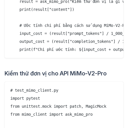
    result = ask_mimo_pro("Kiểm thử đơn vị là gì và 
    print(result["content"])

    # Ước tính chi phí bằng cách sử dụng MiMo-V2-Pro
    input_cost = (result["prompt_tokens"] / 1_000_00
    output_cost = (result["completion_tokens"] / 1_0
Kiểm thử đơn vị cho API MiMo-V2-Pro
# test_mimo_client.py

import pytest

from unittest.mock import patch, MagicMock

from mimo_client import ask_mimo_pro
