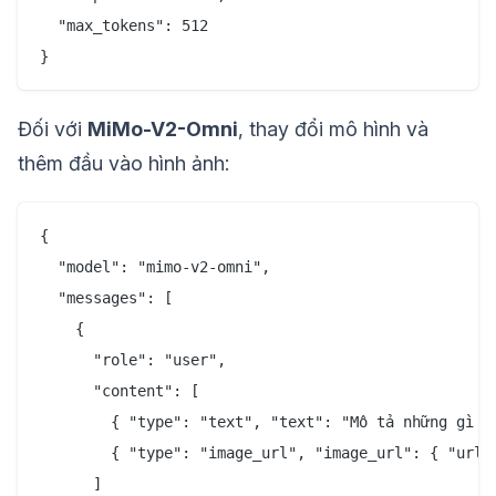
  "max_tokens": 512

Đối với
MiMo-V2-Omni
, thay đổi mô hình và
thêm đầu vào hình ảnh:
{

  "model": "mimo-v2-omni",

  "messages": [

    {

      "role": "user",

      "content": [

        { "type": "text", "text": "Mô tả những gì bạ
        { "type": "image_url", "image_url": { "url":
      ]
