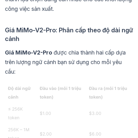
công việc sản xuất.
Giá MiMo-V2-Pro: Phân cấp theo độ dài ngữ
cảnh
Giá MiMo-V2-Pro
được chia thành hai cấp dựa
trên lượng ngữ cảnh bạn sử dụng cho mỗi yêu
cầu:
Độ dài ngữ
Đầu vào (mỗi 1 triệu
Đầu ra (mỗi 1 triệu
cảnh
token)
token)
≤ 256K
$1.00
$3.00
token
256K – 1M
$2.00
$6.00