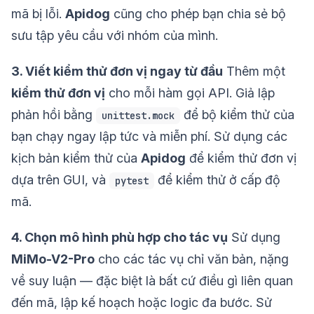
mã bị lỗi.
Apidog
cũng cho phép bạn chia sẻ bộ
sưu tập yêu cầu với nhóm của mình.
3. Viết kiểm thử đơn vị ngay từ đầu
Thêm một
kiểm thử đơn vị
cho mỗi hàm gọi API. Giả lập
phản hồi bằng
để bộ kiểm thử của
unittest.mock
bạn chạy ngay lập tức và miễn phí. Sử dụng các
kịch bản kiểm thử của
Apidog
để kiểm thử đơn vị
dựa trên GUI, và
để kiểm thử ở cấp độ
pytest
mã.
4. Chọn mô hình phù hợp cho tác vụ
Sử dụng
MiMo-V2-Pro
cho các tác vụ chỉ văn bản, nặng
về suy luận — đặc biệt là bất cứ điều gì liên quan
đến mã, lập kế hoạch hoặc logic đa bước. Sử