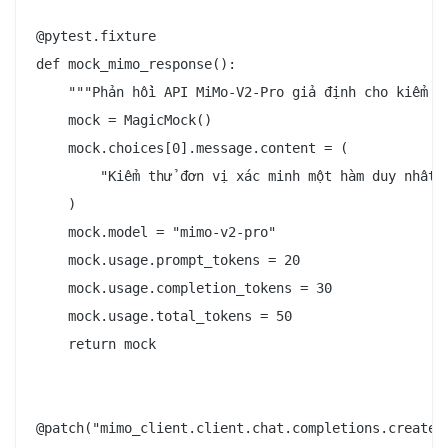
@pytest.fixture

def mock_mimo_response():

    """Phản hồi API MiMo-V2-Pro giả định cho kiểm th
    mock = MagicMock()

    mock.choices[0].message.content = (

        "Kiểm thử đơn vị xác minh một hàm duy nhất h
    )

    mock.model = "mimo-v2-pro"

    mock.usage.prompt_tokens = 20

    mock.usage.completion_tokens = 30

    mock.usage.total_tokens = 50

    return mock

@patch("mimo_client.client.chat.completions.create")