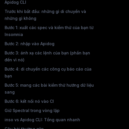
Apidog CLI
Trước khi bắt đầu: những gì di chuyển và
những gì không
Bước 1: xuất các spec và kiểm thử của bạn từ
Insomnia
Bước 2: nhập vào Apidog
Bước 3: ánh xạ các lệnh của bạn (phần bạn
đến vì nó)
Bước 4: di chuyển các công cụ báo cáo của
bạn
Bước 5: mang các bài kiểm thử hướng dữ liệu
o
sang
hù
Bước 6: kết nối nó vào CI
Giữ Spectral trong vòng lặp
inso vs Apidog CLI: Tổng quan nhanh
Câu hỏi thường gặp