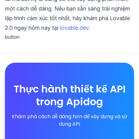
một cách dễ dàng. Nếu bạn sẵn sàng trải nghiệm
lập trình cảm xúc tốt nhất, hãy khám phá Lovable
2.0 ngay hôm nay tại
lovable.dev
.
button
Thực hành thiết kế API
trong Apidog
Khám phá cách dễ dàng hơn để xây dựng và sử
dụng API