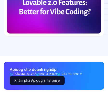
Apidog cho doanh nghiệp
Triển khai tại chỗ
SSO & RBAC
Tuân thủ SOC 2
Khám phá Apidog Enterprise