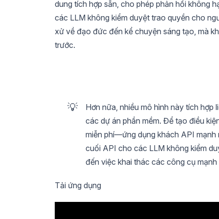
dung tích hợp sẵn, cho phép phản hồi không hạn
các LLM không kiểm duyệt trao quyền cho ngư
xử về đạo đức đến kể chuyện sáng tạo, mà k
trước.
💡
Hơn nữa, nhiều mô hình này tích hợp l
các dự án phần mềm. Để tạo điều kiện
miễn phí—ứng dụng khách API mạnh mẽ
cuối API cho các LLM không kiểm duyệt
đến việc khai thác các công cụ mạnh
Tải ứng dụng