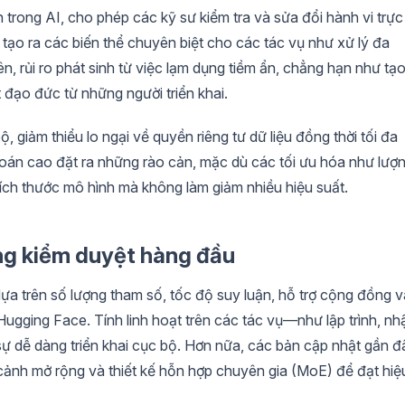
trong AI, cho phép các kỹ sư kiểm tra và sửa đổi hành vi trực
tạo ra các biến thể chuyên biệt cho các tác vụ như xử lý đa
, rủi ro phát sinh từ việc lạm dụng tiềm ẩn, chẳng hạn như tạ
t đạo đức từ những người triển khai.
giảm thiểu lo ngại về quyền riêng tư dữ liệu đồng thời tối đa
toán cao đặt ra những rào cản, mặc dù các tối ưu hóa như lượ
ích thước mô hình mà không làm giảm nhiều hiệu suất.
ng kiểm duyệt hàng đầu
a trên số lượng tham số, tốc độ suy luận, hỗ trợ cộng đồng v
gging Face. Tính linh hoạt trên các tác vụ—như lập trình, nh
sự dễ dàng triển khai cục bộ. Hơn nữa, các bản cập nhật gần đ
ảnh mở rộng và thiết kế hỗn hợp chuyên gia (MoE) để đạt hiệ