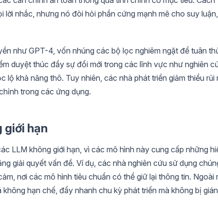
i lời nhắc, nhưng nó đòi hỏi phần cứng mạnh mẽ cho suy luận,
yền như GPT-4, vốn nhúng các bộ lọc nghiêm ngặt để tuân th
iểm duyệt thúc đẩy sự đổi mới trong các lĩnh vực như nghiên c
lộ khả năng thô. Tuy nhiên, các nhà phát triển giảm thiểu rủi 
 chỉnh trong các ứng dụng.
g giới hạn
các LLM không giới hạn, vì các mô hình này cung cấp những hi
năng giải quyết vấn đề. Ví dụ, các nhà nghiên cứu sử dụng chún
ảm, nơi các mô hình tiêu chuẩn có thể giữ lại thông tin. Ngoài r
mã không hạn chế, đẩy nhanh chu kỳ phát triển mà không bị gián