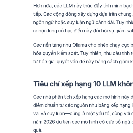
Hơn nữa, các LLM này thúc đẩy tính minh bạch 
tiếp. Các cộng đồng xây dựng dựa trên chúng, 
ngôn ngữ hoặc suy luận ngữ cảnh dài. Tuy nhiên
ra nội dung có hại, điều này đòi hỏi sự giám sá
Các nền tảng như Ollama cho phép chạy cục bộ, 
hóa quyền kiểm soát. Tuy nhiên, nhu cầu tính 
tử hóa giải quyết vấn đề này bằng cách giảm k
Tiêu chí xếp hạng 10 LLM khô
Các nhà phân tích xếp hạng các mô hình này dự
điểm chuẩn từ các nguồn như bảng xếp hạng Hu
vai và suy luận—cũng là một yếu tố, cùng với 
năm 2026 ưu tiên các mô hình có cửa sổ ngữ c
quả.