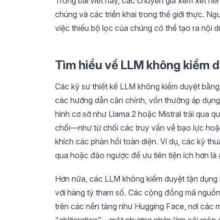
Trong bài viết này, các chuyên gia xem xét nề
chúng và các triển khai trong thế giới thực. N
việc thiếu bộ lọc của chúng có thể tạo ra nội
Tìm hiểu về LLM không kiểm d
Các kỹ sư thiết kế LLM không kiểm duyệt bằng 
các hướng dẫn căn chỉnh, vốn thường áp dụng
hình cơ sở như Llama 2 hoặc Mistral trải qua qu
chối—như từ chối các truy vấn về bạo lực hoặ
khích các phản hồi toàn diện. Ví dụ, các kỹ t
qua hoặc đảo ngược để ưu tiên tiện ích hơn là 
Hơn nữa, các LLM không kiểm duyệt tận dụng ki
với hàng tỷ tham số. Các cộng đồng mã nguồn
trên các nền tảng như Hugging Face, nơi các 
"abliteration"—một phương pháp làm xói mòn c