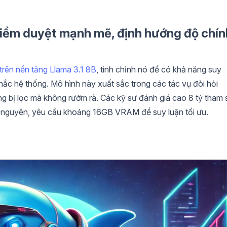
 kiểm duyệt mạnh mẽ, định hướng độ chín
trên nền tảng Llama 3.1 8B
, tinh chỉnh nó để có khả năng suy
 nhắc hệ thống. Mô hình này xuất sắc trong các tác vụ đòi hỏi
ng bị lọc mà không rườm rà. Các kỹ sư đánh giá cao 8 tỷ tham 
ài nguyên, yêu cầu khoảng 16GB VRAM để suy luận tối ưu.