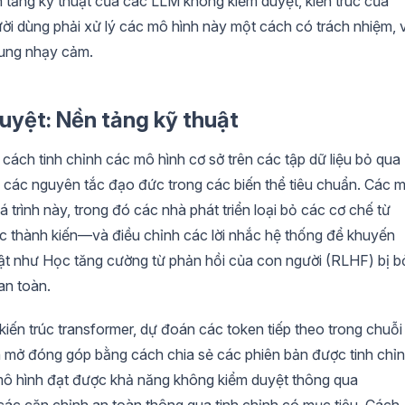
n tảng kỹ thuật của các LLM không kiểm duyệt, kiến trúc của
gười dùng phải xử lý các mô hình này một cách có trách nhiệm, v
 dung nhạy cảm.
uyệt: Nền tảng kỹ thuật
cách tinh chỉnh các mô hình cơ sở trên các tập dữ liệu bỏ qua
 các nguyên tắc đạo đức trong các biến thể tiêu chuẩn. Các 
á trình này, trong đó các nhà phát triển loại bỏ các cơ chế từ
c thành kiến—và điều chỉnh các lời nhắc hệ thống để khuyến
huật như Học tăng cường từ phản hồi của con người (RLHF) bị b
an toàn.
ến trúc transformer, dự đoán các token tiếp theo trong chuỗi
 mở đóng góp bằng cách chia sẻ các phiên bản được tinh chỉ
mô hình đạt được khả năng không kiểm duyệt thông qua
ác căn chỉnh an toàn thông qua tinh chỉnh có mục tiêu. Cách