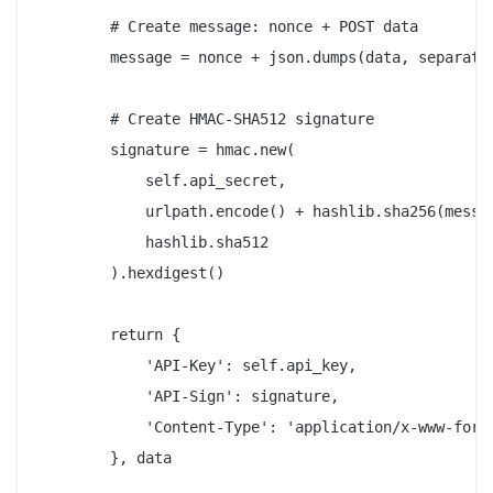
        # Create message: nonce + POST data

        message = nonce + json.dumps(data, separator
        # Create HMAC-SHA512 signature

        signature = hmac.new(

            self.api_secret,

            urlpath.encode() + hashlib.sha256(messag
            hashlib.sha512

        ).hexdigest()

        return {

            'API-Key': self.api_key,

            'API-Sign': signature,

            'Content-Type': 'application/x-www-form-
        }, data
