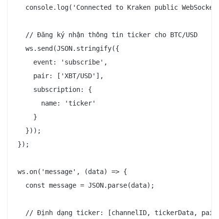
  console.log('Connected to Kraken public WebSocket'
  // Đăng ký nhận thông tin ticker cho BTC/USD

  ws.send(JSON.stringify({

    event: 'subscribe',

    pair: ['XBT/USD'],

    subscription: {

      name: 'ticker'

    }

  }));

});

ws.on('message', (data) => {

  const message = JSON.parse(data);

  // Định dạng ticker: [channelID, tickerData, pair,