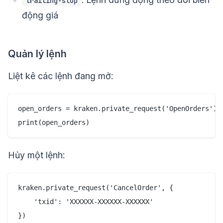
trailing-stop
động giá
Quản lý lệnh
Liệt kê các lệnh đang mở:
open_orders = kraken.private_request('OpenOrders')

Hủy một lệnh:
kraken.private_request('CancelOrder', {

    'txid': 'XXXXXX-XXXXXX-XXXXXX'
