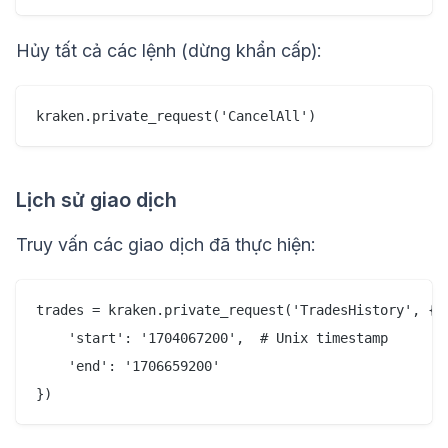
Hủy tất cả các lệnh (dừng khẩn cấp):
Lịch sử giao dịch
Truy vấn các giao dịch đã thực hiện:
trades = kraken.private_request('TradesHistory', {

    'start': '1704067200',  # Unix timestamp

    'end': '1706659200'
