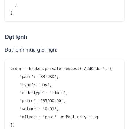
  }

Đặt lệnh
Đặt lệnh mua giới hạn:
order = kraken.private_request('AddOrder', {

    'pair': 'XBTUSD',

    'type': 'buy',

    'ordertype': 'limit',

    'price': '65000.00',

    'volume': '0.01',

    'oflags': 'post'  # Post-only flag

})
