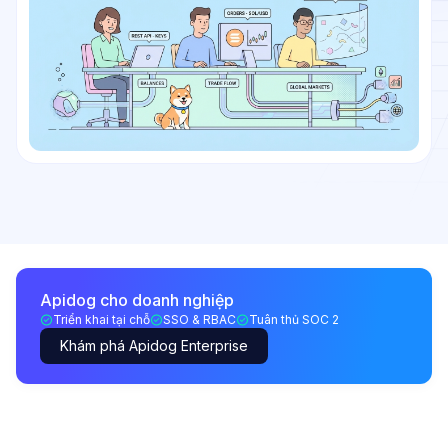
Apidog cho doanh nghiệp
Triển khai tại chỗ
SSO & RBAC
Tuân thủ SOC 2
Khám phá Apidog Enterprise