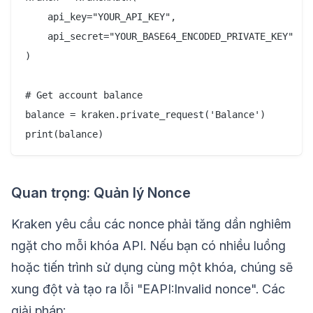
    api_key="YOUR_API_KEY",

    api_secret="YOUR_BASE64_ENCODED_PRIVATE_KEY"

)

# Get account balance

balance = kraken.private_request('Balance')

Quan trọng: Quản lý Nonce
Kraken yêu cầu các nonce phải tăng dần nghiêm
ngặt cho mỗi khóa API. Nếu bạn có nhiều luồng
hoặc tiến trình sử dụng cùng một khóa, chúng sẽ
xung đột và tạo ra lỗi "EAPI:Invalid nonce". Các
giải pháp: