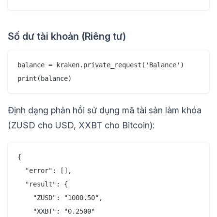
Số dư tài khoản (Riêng tư)
balance = kraken.private_request('Balance')

Định dạng phản hồi sử dụng mã tài sản làm khóa
(ZUSD cho USD, XXBT cho Bitcoin):
{

  "error": [],

  "result": {

    "ZUSD": "1000.50",

    "XXBT": "0.2500"
