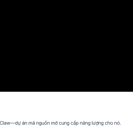
nClaw—dự án mã nguồn mở cung cấp năng lượng cho nó.