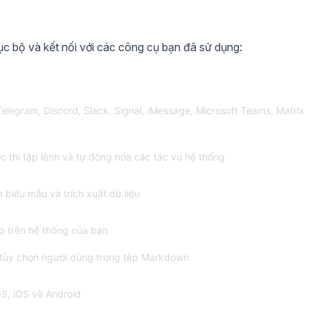
ục bộ và kết nối với các công cụ bạn đã sử dụng:
legram, Discord, Slack, Signal, iMessage, Microsoft Teams, Matrix
ực thi tập lệnh và tự động hóa các tác vụ hệ thống
 biểu mẫu và trích xuất dữ liệu
p trên hệ thống của bạn
và tùy chọn người dùng trong tệp Markdown
OS, iOS và Android