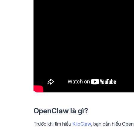
OpenClaw là gì?
Trước khi tìm hiểu
KiloClaw
, bạn cần hiểu Ope