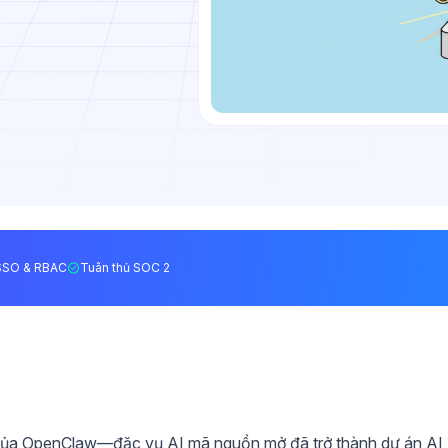
SSO & RBAC
Tuân thủ SOC 2
n của OpenClaw—đặc vụ AI mã nguồn mở đã trở thành dự án AI