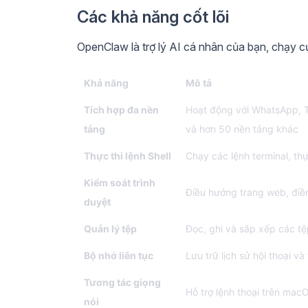
Các khả năng cốt lõi
OpenClaw là trợ lý AI cá nhân của bạn, chạy c
Khả năng
Mô tả
Tích hợp đa nền
Hoạt động với WhatsApp, Te
tảng
và hơn 50 nền tảng khác
Thực thi lệnh Shell
Chạy các lệnh terminal, th
Kiểm soát trình
Điều hướng trang web, điền
duyệt
Quản lý tệp
Đọc, ghi và sắp xếp các tệ
Bộ nhớ liên tục
Lưu trữ lịch sử hội thoại 
Tương tác giọng
Hỗ trợ lệnh thoại trên mac
nói