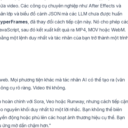
sửa video. Các công cụ chuyên nghiệp như After Effects và
phân lớp và biểu đồ cảnh JSON mà các LLM chưa được huấn
yperFrames
, đã thay đổi cách tiếp cận này. Nó cho phép cá
avaScript, sau đó kết xuất kết quả ra MP4, MOV hoặc WebM.
ằng một lệnh duy nhất và tác nhân của bạn trở thành một trìn
 web. Mọi phương tiện khác mà tác nhân AI có thể tạo ra (văn
ông cụ rõ ràng. Video thì không.
ip hoàn chỉnh với Sora, Veo hoặc Runway, nhưng cách tiếp cậ
o nguyên khối duy nhất từ một lời nhắc. Bạn không thể biên
uyển động hoặc phủ lên các hoạt ảnh thương hiệu cụ thể. Bạn
ệu ứng mờ dần chậm hơn."