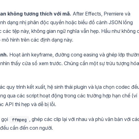
ian không tương thích với mã.
After Effects, Premiere và
 định dạng nhị phân độc quyền hoặc biểu đồ cảnh JSON lồng
c các tệp này, không gian ngữ nghĩa vẫn hẹp. Hầu như không 
ố mô hình trên các định dạng này.
ảnh.
Hoạt ảnh keyframe, đường cong easing và ghép lớp thườ
nhìn thấy cửa sổ xem trước. Chúng cần một sự trừu tượng hó
c quy trình kết xuất, hệ sinh thái plugin và lựa chọn codec đề
 qua các script hoạt động trong các trường hợp hạn chế (ví
 API thì hẹp và dễ bị lỗi.
ể gọi
, ghép các clip lại với nhau và phủ văn bản với cá
ffmpeg
ó đều cần đến con người.