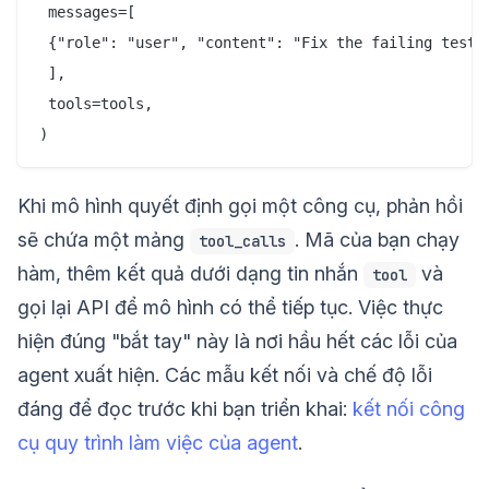
 messages=[

 {"role": "user", "content": "Fix the failing test i
 ],

 tools=tools,

Khi mô hình quyết định gọi một công cụ, phản hồi
sẽ chứa một mảng
. Mã của bạn chạy
tool_calls
hàm, thêm kết quả dưới dạng tin nhắn
và
tool
gọi lại API để mô hình có thể tiếp tục. Việc thực
hiện đúng "bắt tay" này là nơi hầu hết các lỗi của
agent xuất hiện. Các mẫu kết nối và chế độ lỗi
đáng để đọc trước khi bạn triển khai:
kết nối công
cụ quy trình làm việc của agent
.