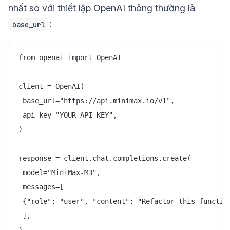
nhất so với thiết lập OpenAI thông thường là
:
base_url
from openai import OpenAI

client = OpenAI(

 base_url="https://api.minimax.io/v1",

 api_key="YOUR_API_KEY",

)

response = client.chat.completions.create(

 model="MiniMax-M3",

 messages=[

 {"role": "user", "content": "Refactor this function
 ],

)
