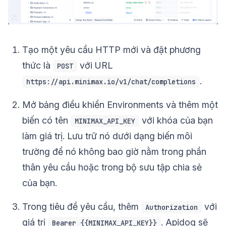
Tạo một yêu cầu HTTP mới và đặt phương
thức là
với URL
POST
.
https://api.minimax.io/v1/chat/completions
Mở bảng điều khiển Environments và thêm một
biến có tên
với khóa của bạn
MINIMAX_API_KEY
làm giá trị. Lưu trữ nó dưới dạng biến môi
trường để nó không bao giờ nằm trong phần
thân yêu cầu hoặc trong bộ sưu tập chia sẻ
của bạn.
Trong tiêu đề yêu cầu, thêm
với
Authorization
giá trị
. Apidog sẽ
Bearer {{MINIMAX_API_KEY}}