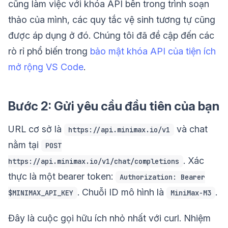
cũng làm việc với khóa API bên trong trình soạn
thảo của mình, các quy tắc vệ sinh tương tự cũng
được áp dụng ở đó. Chúng tôi đã đề cập đến các
rò rỉ phổ biến trong
bảo mật khóa API của tiện ích
mở rộng VS Code
.
Bước 2: Gửi yêu cầu đầu tiên của bạn
URL cơ sở là
và chat
https://api.minimax.io/v1
nằm tại
POST
. Xác
https://api.minimax.io/v1/chat/completions
thực là một bearer token:
Authorization: Bearer
. Chuỗi ID mô hình là
.
$MINIMAX_API_KEY
MiniMax-M3
Đây là cuộc gọi hữu ích nhỏ nhất với curl. Nhiệm