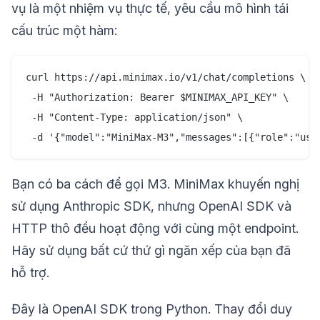
vụ là một nhiệm vụ thực tế, yêu cầu mô hình tái
cấu trúc một hàm:
curl https://api.minimax.io/v1/chat/completions \

 -H "Authorization: Bearer $MINIMAX_API_KEY" \

 -H "Content-Type: application/json" \

Bạn có ba cách để gọi M3. MiniMax khuyến nghị
sử dụng Anthropic SDK, nhưng OpenAI SDK và
HTTP thô đều hoạt động với cùng một endpoint.
Hãy sử dụng bất cứ thứ gì ngăn xếp của bạn đã
hỗ trợ.
Đây là OpenAI SDK trong Python. Thay đổi duy