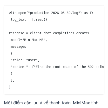
with open("production-2026-05-30.log") as f:

 log_text = f.read()

response = client.chat.completions.create(

 model="MiniMax-M3",

 messages=[

 {

 "role": "user",

 "content": f"Find the root cause of the 502 spike a
 }

 ],

Một điểm cần lưu ý về thanh toán. MiniMax tính