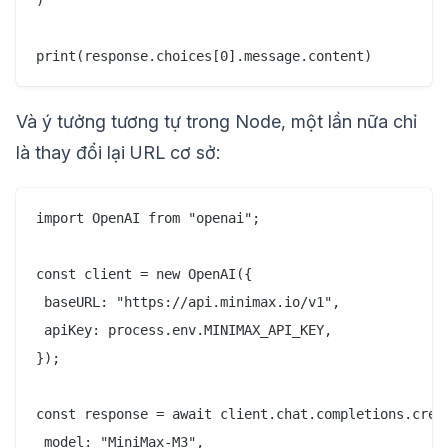
Và ý tưởng tương tự trong Node, một lần nữa chỉ
là thay đổi lại URL cơ sở:
import OpenAI from "openai";

const client = new OpenAI({

 baseURL: "https://api.minimax.io/v1",

 apiKey: process.env.MINIMAX_API_KEY,

});

const response = await client.chat.completions.creat
 model: "MiniMax-M3",
