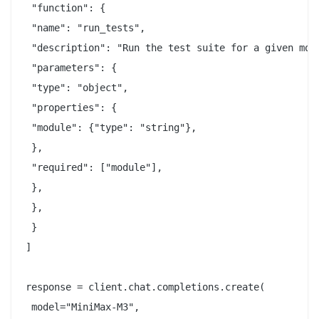
 "function": {

 "name": "run_tests",

 "description": "Run the test suite for a given modu
 "parameters": {

 "type": "object",

 "properties": {

 "module": {"type": "string"},

 },

 "required": ["module"],

 },

 },

 }

]

response = client.chat.completions.create(

 model="MiniMax-M3",
