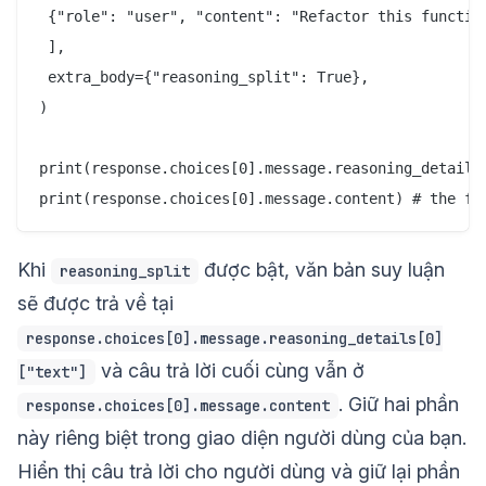
 {"role": "user", "content": "Refactor this function
 ],

 extra_body={"reasoning_split": True},

)

print(response.choices[0].message.reasoning_details[
Khi
được bật, văn bản suy luận
reasoning_split
sẽ được trả về tại
response.choices[0].message.reasoning_details[0]
và câu trả lời cuối cùng vẫn ở
["text"]
. Giữ hai phần
response.choices[0].message.content
này riêng biệt trong giao diện người dùng của bạn.
Hiển thị câu trả lời cho người dùng và giữ lại phần