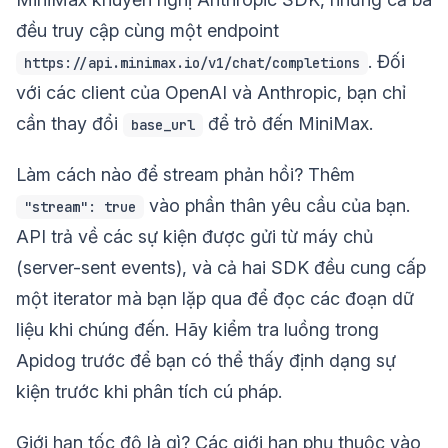
đều truy cập cùng một endpoint
. Đối
https://api.minimax.io/v1/chat/completions
với các client của OpenAI và Anthropic, bạn chỉ
cần thay đổi
để trỏ đến MiniMax.
base_url
Làm cách nào để stream phản hồi? Thêm
vào phần thân yêu cầu của bạn.
"stream": true
API trả về các sự kiện được gửi từ máy chủ
(server-sent events), và cả hai SDK đều cung cấp
một iterator mà bạn lặp qua để đọc các đoạn dữ
liệu khi chúng đến. Hãy kiểm tra luồng trong
Apidog trước để bạn có thể thấy định dạng sự
kiện trước khi phân tích cú pháp.
Giới hạn tốc độ là gì? Các giới hạn phụ thuộc vào