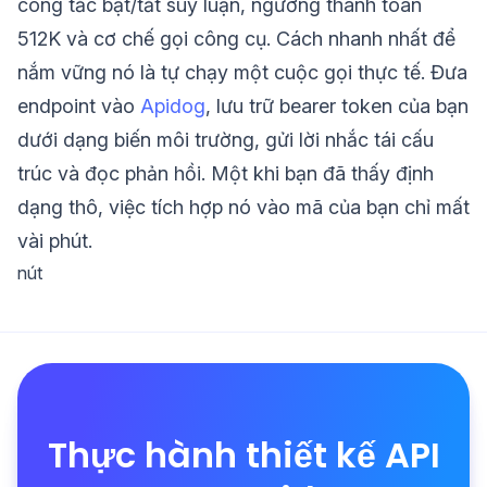
công tắc bật/tắt suy luận, ngưỡng thanh toán
512K và cơ chế gọi công cụ. Cách nhanh nhất để
nắm vững nó là tự chạy một cuộc gọi thực tế. Đưa
endpoint vào
Apidog
, lưu trữ bearer token của bạn
dưới dạng biến môi trường, gửi lời nhắc tái cấu
trúc và đọc phản hồi. Một khi bạn đã thấy định
dạng thô, việc tích hợp nó vào mã của bạn chỉ mất
vài phút.
nút
Thực hành thiết kế API