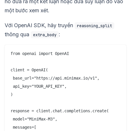
nó đưa ra một kết luận hoặc đưa suy luận đó vào
một bước xem xét.
Với OpenAI SDK, hãy truyền
reasoning_split
thông qua
:
extra_body
from openai import OpenAI

client = OpenAI(

 base_url="https://api.minimax.io/v1",

 api_key="YOUR_API_KEY",

)

response = client.chat.completions.create(

 model="MiniMax-M3",

 messages=[
