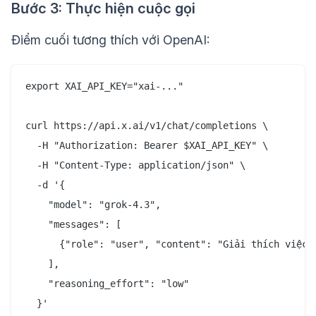
Bước 3: Thực hiện cuộc gọi
Điểm cuối tương thích với OpenAI:
export XAI_API_KEY="xai-..."

curl https://api.x.ai/v1/chat/completions \

  -H "Authorization: Bearer $XAI_API_KEY" \

  -H "Content-Type: application/json" \

  -d '{

    "model": "grok-4.3",

    "messages": [

      {"role": "user", "content": "Giải thích việc l
    ],

    "reasoning_effort": "low"
