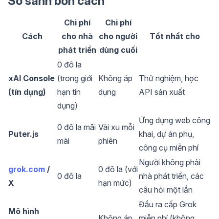
So sánh bốn cách
Chi phí
Chi phí
Cách
cho nhà
cho người
Tốt nhất cho
phát triển
dùng cuối
0 đô la
xAI Console
(trong giới
Không áp
Thử nghiệm, học
(tín dụng)
hạn tín
dụng
API sản xuất
dụng)
Ứng dụng web công
0 đô la mãi
Vài xu mỗi
Puter.js
khai, dự án phụ,
mãi
phiên
công cụ miễn phí
Người không phải
grok.com
/
0 đô la (với
0 đô la
nhà phát triển, các
X
hạn mức)
câu hỏi một lần
Đầu ra cấp Grok
Mô hình
Không áp
miễn phí (không