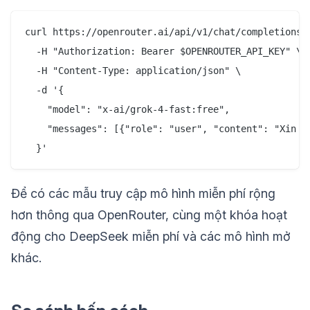
curl https://openrouter.ai/api/v1/chat/completions \
  -H "Authorization: Bearer $OPENROUTER_API_KEY" \

  -H "Content-Type: application/json" \

  -d '{

    "model": "x-ai/grok-4-fast:free",

    "messages": [{"role": "user", "content": "Xin ch
Để có các mẫu truy cập mô hình miễn phí rộng
hơn thông qua OpenRouter, cùng một khóa hoạt
động cho DeepSeek miễn phí và các mô hình mở
khác.