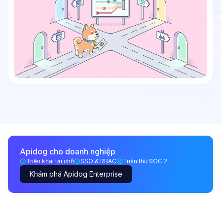
Apidog cho doanh nghiệp
Triển khai tại chỗ
SSO & RBAC
Tuân thủ SOC 2
Khám phá Apidog Enterprise