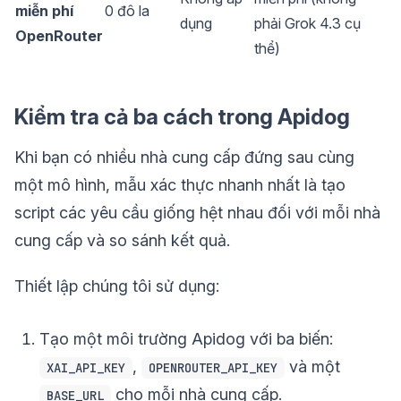
miễn phí
0 đô la
dụng
phải Grok 4.3 cụ
OpenRouter
thể)
Kiểm tra cả ba cách trong Apidog
Khi bạn có nhiều nhà cung cấp đứng sau cùng
một mô hình, mẫu xác thực nhanh nhất là tạo
script các yêu cầu giống hệt nhau đối với mỗi nhà
cung cấp và so sánh kết quả.
Thiết lập chúng tôi sử dụng:
Tạo một môi trường Apidog với ba biến:
,
và một
XAI_API_KEY
OPENROUTER_API_KEY
cho mỗi nhà cung cấp.
BASE_URL