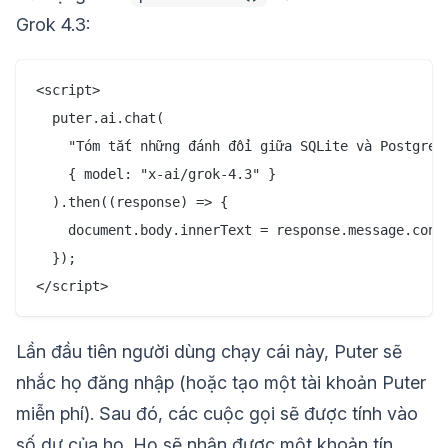
Grok 4.3:
<script>

  puter.ai.chat(

    "Tóm tắt những đánh đổi giữa SQLite và Postgres 
    { model: "x-ai/grok-4.3" }

  ).then((response) => {

    document.body.innerText = response.message.conte
  });

Lần đầu tiên người dùng chạy cái này, Puter sẽ
nhắc họ đăng nhập (hoặc tạo một tài khoản Puter
miễn phí). Sau đó, các cuộc gọi sẽ được tính vào
số dư của họ. Họ sẽ nhận được một khoản tín