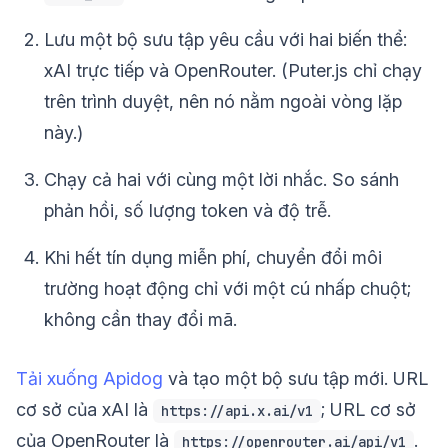
Lưu một bộ sưu tập yêu cầu với hai biến thể:
xAI trực tiếp và OpenRouter. (Puter.js chỉ chạy
trên trình duyệt, nên nó nằm ngoài vòng lặp
này.)
Chạy cả hai với cùng một lời nhắc. So sánh
phản hồi, số lượng token và độ trễ.
Khi hết tín dụng miễn phí, chuyển đổi môi
trường hoạt động chỉ với một cú nhấp chuột;
không cần thay đổi mã.
Tải xuống Apidog
và tạo một bộ sưu tập mới. URL
cơ sở của xAI là
; URL cơ sở
https://api.x.ai/v1
của OpenRouter là
.
https://openrouter.ai/api/v1