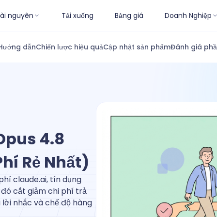
ài nguyên
Tải xuống
Bảng giá
Doanh Nghiệp
Hướng dẫn
Chiến lược hiệu quả
Cập nhật sản phẩm
Đánh giá ph
Opus 4.8
Phí Rẻ Nhất)
hí claude.ai, tín dụng
đó cắt giảm chi phí trả
i lời nhắc và chế độ hàng