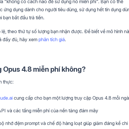
là "không có cách nào để sử dụng nó miễn phí". Bạn có thể
 ứng dụng dành cho người tiêu dùng, sử dụng hết tín dụng dù
i bạn bắt đầu trả tiền.
, theo thứ tự số lượng bạn nhận được. Để biết về mô hình nà
iá đầy đủ, hãy xem
phân tích giá
.
g Opus 4.8 miễn phí không?
n thực:
aude.ai
cung cấp cho bạn một lượng truy cập Opus 4.8 mỗi ng
 API và các tầng miễn phí của nền tảng đám mây
 bộ nhớ đệm prompt và chế độ hàng loạt giúp giảm đáng kể chi