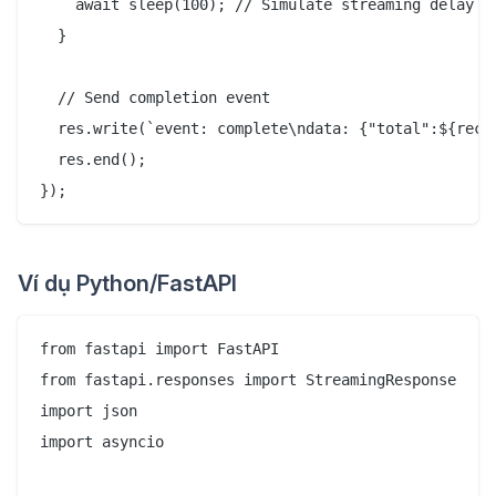
    await sleep(100); // Simulate streaming delay

  }

  // Send completion event

  res.write(`event: complete\ndata: {"total":${recom
  res.end();

Ví dụ Python/FastAPI
from fastapi import FastAPI

from fastapi.responses import StreamingResponse

import json

import asyncio
