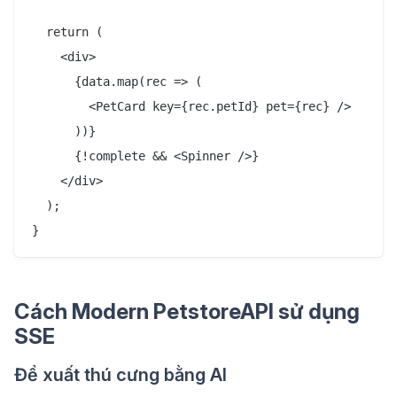
  return (

    <div>

      {data.map(rec => (

        <PetCard key={rec.petId} pet={rec} />

      ))}

      {!complete && <Spinner />}

    </div>

  );

Cách Modern PetstoreAPI sử dụng
SSE
Đề xuất thú cưng bằng AI