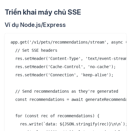
Triển khai máy chủ SSE
Ví dụ Node.js/Express
app.get('/v1/pets/recommendations/stream', async (re
  // Set SSE headers

  res.setHeader('Content-Type', 'text/event-stream')
  res.setHeader('Cache-Control', 'no-cache');

  res.setHeader('Connection', 'keep-alive');

  // Send recommendations as they're generated

  const recommendations = await generateRecommendati
  for (const rec of recommendations) {

    res.write(`data: ${JSON.stringify(rec)}\n\n`);
