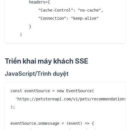
        headers={

            "Cache-Control": "no-cache",

            "Connection": "keep-alive"

        }

Triển khai máy khách SSE
JavaScript/Trình duyệt
const eventSource = new EventSource(

  'https://petstoreapi.com/v1/pets/recommendations/s
);

eventSource.onmessage = (event) => {
