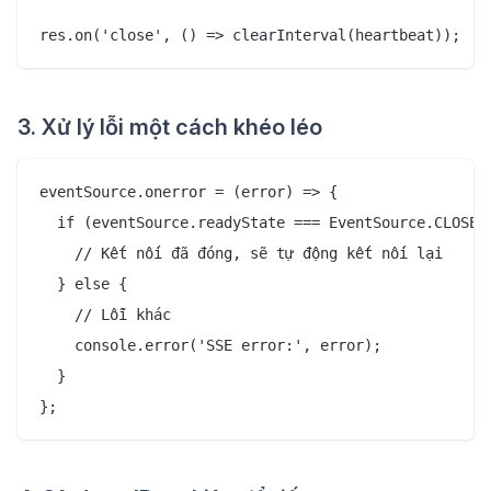
3. Xử lý lỗi một cách khéo léo
eventSource.onerror = (error) => {

  if (eventSource.readyState === EventSource.CLOSED)
    // Kết nối đã đóng, sẽ tự động kết nối lại

  } else {

    // Lỗi khác

    console.error('SSE error:', error);

  }
