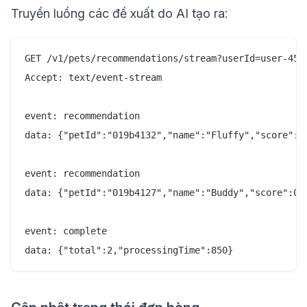
Truyền luồng các đề xuất do AI tạo ra:
GET /v1/pets/recommendations/stream?userId=user-456

Accept: text/event-stream

event: recommendation

data: {"petId":"019b4132","name":"Fluffy","score":0.
event: recommendation

data: {"petId":"019b4127","name":"Buddy","score":0.8
event: complete
