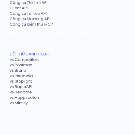
Công cụ Thiết kế API
Client API
Công cụ Tài liệu API
Công cụ Mocking API
Công cụ Kiểm thử MCP
ĐỐI THỦ CẠNH TRANH
vs Competitors
vs Postman
vs Bruno
vs Insomnia
vs Stoplight
vs RapidAPI
vs Readme
vs Hoppscotch
vs Mintlify