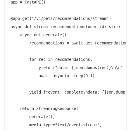
app = FastAPI()

@app.get("/v1/pets/recommendations/stream")

async def stream_recommendations(user_id: str):

    async def generate():

        recommendations = await get_recommendations(
        for rec in recommendations:

            yield f"data: {json.dumps(rec)}\n\n"

            await asyncio.sleep(0.1)

        yield f"event: complete\ndata: {json.dumps({
    return StreamingResponse(

        generate(),

        media_type="text/event-stream",
