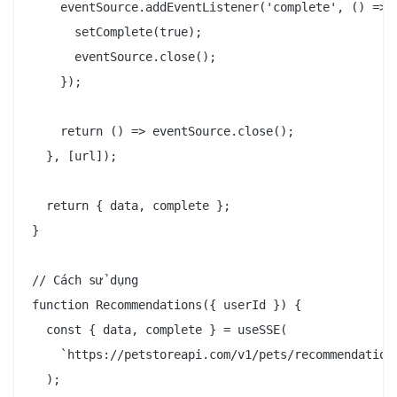
    eventSource.addEventListener('complete', () => {
      setComplete(true);

      eventSource.close();

    });

    return () => eventSource.close();

  }, [url]);

  return { data, complete };

}

// Cách sử dụng

function Recommendations({ userId }) {

  const { data, complete } = useSSE(

    `https://petstoreapi.com/v1/pets/recommendations
  );
