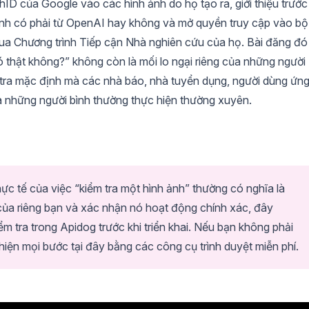
D của Google vào các hình ảnh do họ tạo ra, giới thiệu trước
 ảnh có phải từ OpenAI hay không và mở quyền truy cập vào bộ
ua Chương trình Tiếp cận Nhà nghiên cứu của họ. Bài đăng đó 
 thật không?” không còn là mối lo ngại riêng của những người
ểm tra mặc định mà các nhà báo, nhà tuyển dụng, người dùng ứn
à những người bình thường thực hiện thường xuyên.
hực tế của việc “kiểm tra một hình ảnh” thường có nghĩa là
của riêng bạn và xác nhận nó hoạt động chính xác, đây
iểm tra trong Apidog trước khi triển khai. Nếu bạn không phải
 hiện mọi bước tại đây bằng các công cụ trình duyệt miễn phí.