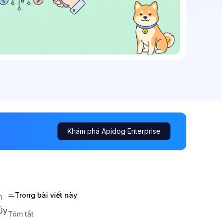
Khám phá Apidog Enterprise
Trong bài viết này
h
 Ủy
Tóm tắt