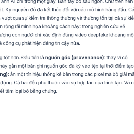
 ảnh AI chỉ trong một giây. Bàn tay có sáu ngón. Chữ trên nền 
ặt. Kỷ nguyên đó đã kết thúc đối với các mô hình hàng đầu. C
nh vượt qua sự kiểm tra thông thường và thường tồn tại cả sự ki
ẫn rộng rãi minh họa khoảng cách này: trong nghiên cứu về
 tượng con người chỉ xác định đúng video deepfake khoảng mộ
à công cụ phát hiện đáng tin cậy nữa.
g tốt hơn. Đầu tiên là
nguồn gốc (provenance)
: thay vì cố
 hãy gắn một bản ghi nguồn gốc đã ký vào tệp tại thời điểm tạo
ng)
: ẩn một tín hiệu thống kê bên trong các pixel mà bộ giải m
 động. Cả hai đều phụ thuộc vào sự hợp tác của trình tạo. Và 
yết tâm loại bỏ bằng chứng.