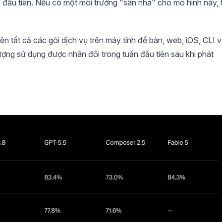
 đầu tiên. Nếu có một môi trường "sân nhà" cho mô hình này, t
rên tất cả các gói dịch vụ trên máy tính để bàn, web, iOS, CLI 
ượng sử dụng được nhân đôi trong tuần đầu tiên sau khi phát