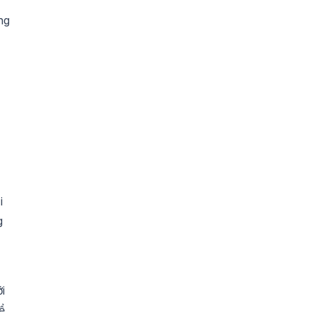
ng
i
g
i
ể