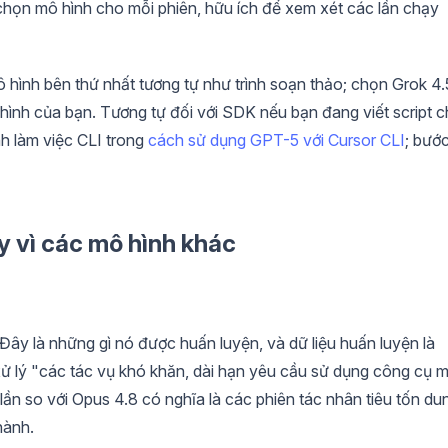
 chọn mô hình cho mỗi phiên, hữu ích để xem xét các lần chạy
hình bên thứ nhất tương tự như trình soạn thảo; chọn Grok 4.
 hình của bạn. Tương tự đối với SDK nếu bạn đang viết script 
nh làm việc CLI trong
cách sử dụng GPT-5 với Cursor CLI
; bướ
y vì các mô hình khác
Đây là những gì nó được huấn luyện, và dữ liệu huấn luyện là
 xử lý "các tác vụ khó khăn, dài hạn yêu cầu sử dụng công cụ 
lần so với Opus 4.8 có nghĩa là các phiên tác nhân tiêu tốn du
hành.