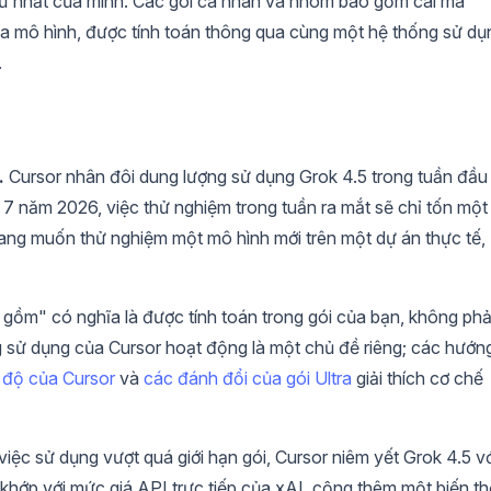
ứ nhất của mình. Các gói cá nhân và nhóm bao gồm cái mà
ủa mô hình, được tính toán thông qua cùng một hệ thống sử dụ
.
.
Cursor nhân đôi dung lượng sử dụng Grok 4.5 trong tuần đầu
 7 năm 2026, việc thử nghiệm trong tuần ra mắt sẽ chỉ tốn một
đang muốn thử nghiệm một mô hình mới trên một dự án thực tế,
gồm" có nghĩa là được tính toán trong gói của bạn, không phả
 sử dụng của Cursor hoạt động là một chủ đề riêng; các hướn
c độ của Cursor
và
các đánh đổi của gói Ultra
giải thích cơ chế
việc sử dụng vượt quá giới hạn gói, Cursor niêm yết Grok 4.5 vớ
hớp với mức giá API trực tiếp của xAI, cộng thêm một biến th