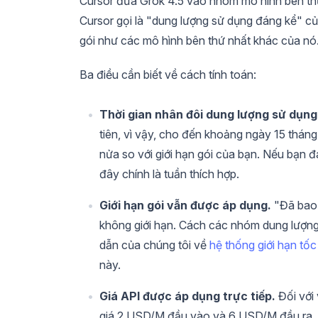
Cursor đưa Grok 4.5 vào nhóm mô hình bên th
Cursor gọi là "dung lượng sử dụng đáng kể" c
gói như các mô hình bên thứ nhất khác của nó
Ba điều cần biết về cách tính toán:
Thời gian nhân đôi dung lượng sử dụng
tiên, vì vậy, cho đến khoảng ngày 15 tháng
nửa so với giới hạn gói của bạn. Nếu bạn 
đây chính là tuần thích hợp.
Giới hạn gói vẫn được áp dụng.
"Đã bao 
không giới hạn. Cách các nhóm dung lượng
dẫn của chúng tôi về
hệ thống giới hạn tố
này.
Giá API được áp dụng trực tiếp.
Đối với 
giá 2 USD/M đầu vào và 6 USD/M đầu ra, k