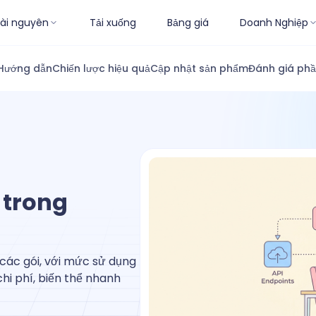
ài nguyên
Tải xuống
Bảng giá
Doanh Nghiệp
Hướng dẫn
Chiến lược hiệu quả
Cập nhật sản phẩm
Đánh giá ph
 trong
 các gói, với mức sử dụng
hi phí, biến thể nhanh