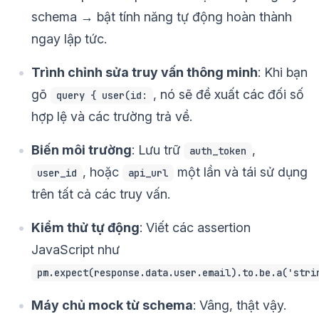
schema → bật tính năng tự động hoàn thành
ngay lập tức.
Trình chỉnh sửa truy vấn thông minh
: Khi bạn
gõ
, nó sẽ đề xuất các đối số
query { user(id:
hợp lệ và các trường trả về.
Biến môi trường
: Lưu trữ
,
auth_token
, hoặc
một lần và tái sử dụng
user_id
api_url
trên tất cả các truy vấn.
Kiểm thử tự động
: Viết các assertion
JavaScript như
pm.expect(response.data.user.email).to.be.a('stri
Máy chủ mock từ schema
: Vâng, thật vậy.