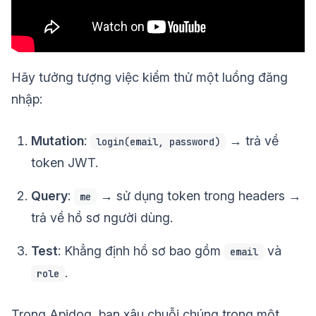
Hãy tưởng tượng việc kiểm thử một luồng đăng
nhập:
Mutation
:
→ trả về
login(email, password)
token JWT.
Query
:
→ sử dụng token trong headers →
me
trả về hồ sơ người dùng.
Test
: Khẳng định hồ sơ bao gồm
và
email
.
role
Trong Apidog, bạn xâu chuỗi chúng trong một