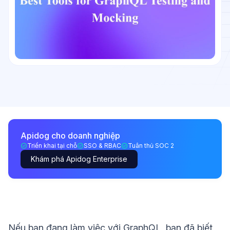
Apidog cho doanh nghiệp
Triển khai tại chỗ
SSO & RBAC
Tuân thủ SOC 2
Khám phá Apidog Enterprise
Nếu bạn đang làm việc với GraphQL, bạn đã biết