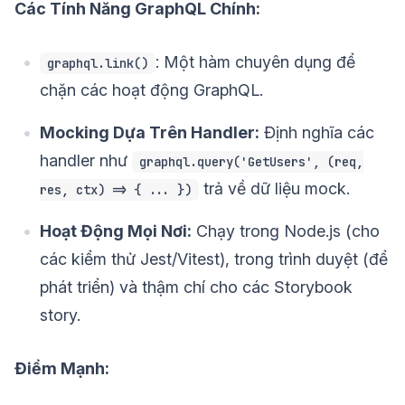
Các Tính Năng GraphQL Chính:
: Một hàm chuyên dụng để
graphql.link()
chặn các hoạt động GraphQL.
Mocking Dựa Trên Handler:
Định nghĩa các
handler như
graphql.query('GetUsers', (req,
trả về dữ liệu mock.
res, ctx) => { ... })
Hoạt Động Mọi Nơi:
Chạy trong Node.js (cho
các kiểm thử Jest/Vitest), trong trình duyệt (để
phát triển) và thậm chí cho các Storybook
story.
Điểm Mạnh: