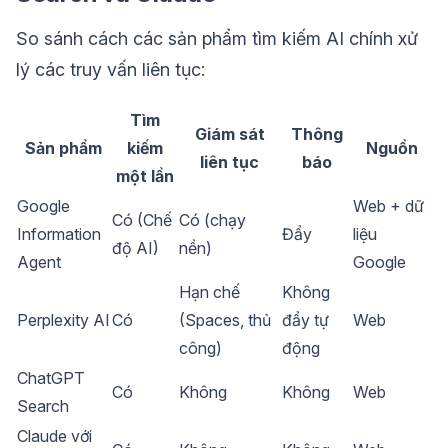
So sánh cách các sản phẩm tìm kiếm AI chính xử
lý các truy vấn liên tục:
Tìm
Giám sát
Thông
Sản phẩm
kiếm
Nguồn
liên tục
báo
một lần
Google
Web + dữ
Có (Chế
Có (chạy
Information
Đẩy
liệu
độ AI)
nền)
Agent
Google
Hạn chế
Không
Perplexity AI
Có
(Spaces, thủ
đẩy tự
Web
công)
động
ChatGPT
Có
Không
Không
Web
Search
Claude với