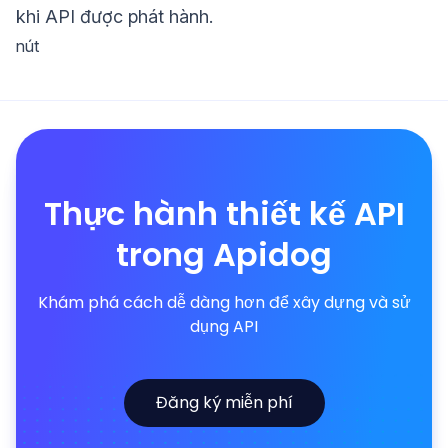
khi API được phát hành.
nút
Thực hành thiết kế API
trong Apidog
Khám phá cách dễ dàng hơn để xây dựng và sử
dụng API
Đăng ký miễn phí