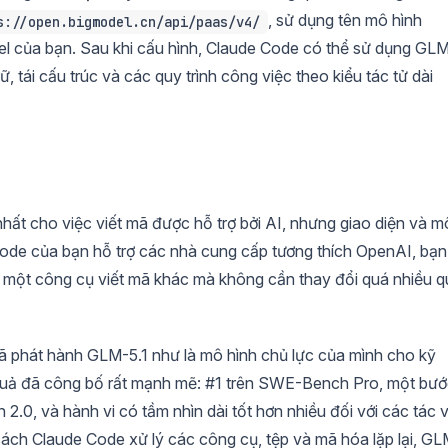
, sử dụng tên mô hình
s://open.bigmodel.cn/api/paas/v4/
 của bạn. Sau khi cấu hình, Claude Code có thể sử dụng GL
, tái cấu trúc và các quy trình công việc theo kiểu tác tử dài
nhất cho việc viết mã được hỗ trợ bởi AI, nhưng giao diện và m
de Code của bạn hỗ trợ các nhà cung cấp tương thích OpenAI, bạn
m một công cụ viết mã khác mà không cần thay đổi quá nhiều q
đã phát hành GLM-5.1 như là mô hình chủ lực của mình cho kỹ
ết quả đã công bố rất mạnh mẽ: #1 trên SWE-Bench Pro, một bư
2.0, và hành vi có tầm nhìn dài tốt hơn nhiều đối với các tác 
 cách Claude Code xử lý các công cụ, tệp và mã hóa lặp lại, G