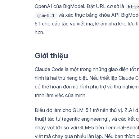
OpenAI của BigModel. Đặt URL cơ sở là
http
và xác thực bằng khóa API BigModel
glm-5.1
5.1 cho các tác vụ viết mã, khám phá kho lưu trữ
hơn.
Giới thiệu
Claude Code là một trong những giao diện tốt 
hình là hai thứ riêng biệt. Nếu thiết lập Clau
có thể hoán đổi mô hình phụ trợ và thử nghiệ
trình làm việc của mình.
Điều đó làm cho GLM-5.1 trở nên thú vị. Z.AI 
thuật tác tử (agentic engineering), và các k
nhảy vọt lớn so với GLM-5 trên Terminal-Bench 
viết mã chạy qua nhiều lần lặp. Nếu bạn thích