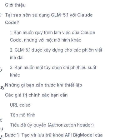
Giới thiệu
M-
Tại sao nên sử dụng GLM-5.1 với Claude
Code?
1. Bạn muốn quy trình làm việc của Claude
Code, nhưng với một mô hình khác
2. GLM-5.1 được xây dựng cho các phiên viết
mã dài
3. Bạn muốn một tùy chọn chi phí/hiệu suất
ô
khác
Những gì bạn cần trước khi thiết lập
uy
Các giá trị chính xác bạn cần
URL cơ sở
Tên mô hình
ớc
Tiêu đề ủy quyền (Authorization header)
vụ
Bước 1: Tạo và lưu trữ khóa API BigModel của
LM-