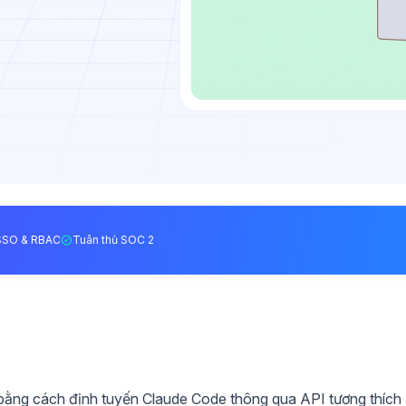
SSO & RBAC
Tuân thủ SOC 2
bằng cách định tuyến Claude Code thông qua API tương thích