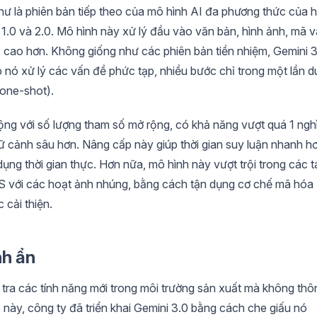
hư là phiên bản tiếp theo của mô hình AI đa phương thức của h
.0 và 2.0. Mô hình này xử lý đầu vào văn bản, hình ảnh, mã v
c cao hơn. Không giống như các phiên bản tiền nhiệm, Gemini 
 nó xử lý các vấn đề phức tạp, nhiều bước chỉ trong một lần d
(one-shot).
ộng với số lượng tham số mở rộng, có khả năng vượt quá 1 ngh
gữ cảnh sâu hơn. Nâng cấp này giúp thời gian suy luận nhanh h
dụng thời gian thực. Hơn nữa, mô hình này vượt trội trong các t
 với các hoạt ảnh nhúng, bằng cách tận dụng cơ chế mã hóa
 cải thiện.
nh ẩn
tra các tính năng mới trong môi trường sản xuất mà không thô
này, công ty đã triển khai Gemini 3.0 bằng cách che giấu nó