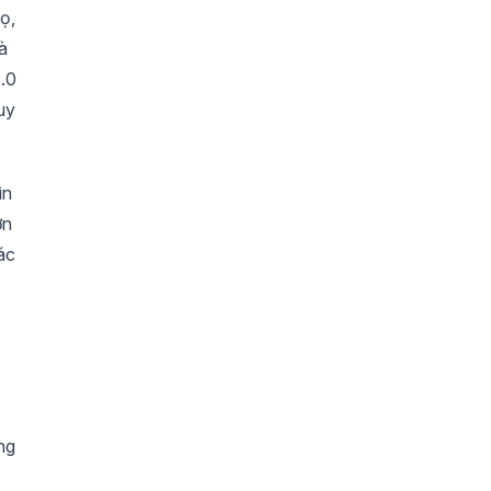
ọ,
à
3.0
uy
ìn
ơn
ác
ng