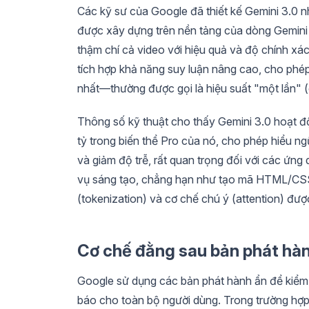
Các kỹ sư của Google đã thiết kế Gemini 3.0 n
được xây dựng trên nền tảng của dòng Gemini 1
thậm chí cả video với hiệu quả và độ chính xá
tích hợp khả năng suy luận nâng cao, cho phép
nhất—thường được gọi là hiệu suất "một lần" 
Thông số kỹ thuật cho thấy Gemini 3.0 hoạt đ
tỷ trong biến thể Pro của nó, cho phép hiểu n
và giảm độ trễ, rất quan trọng đối với các ứng 
vụ sáng tạo, chẳng hạn như tạo mã HTML/CSS
(tokenization) và cơ chế chú ý (attention) được
Cơ chế đằng sau bản phát hà
Google sử dụng các bản phát hành ẩn để kiểm 
báo cho toàn bộ người dùng. Trong trường hợp 