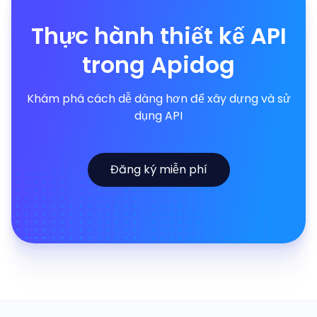
Thực hành thiết kế API
trong Apidog
Khám phá cách dễ dàng hơn để xây dựng và sử
dụng API
Đăng ký miễn phí