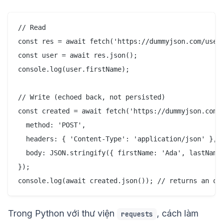
// Read

const res = await fetch('https://dummyjson.com/users
const user = await res.json();

console.log(user.firstName);

// Write (echoed back, not persisted)

const created = await fetch('https://dummyjson.com/u
  method: 'POST',

  headers: { 'Content-Type': 'application/json' },

  body: JSON.stringify({ firstName: 'Ada', lastName:
});

Trong Python với thư viện
, cách làm
requests