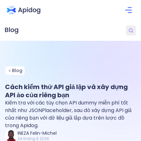
Blog
Cách kiểm thử API giả lập và xây dựng
API ảo của riêng bạn
Kiểm tra với các tùy chọn API dummy miễn phí tốt
nhất như JSONPlaceholder, sau đó xây dựng API giả
của riêng bạn với dữ liệu giả lập dựa trên lược đồ
trong Apidog.
INEZA Felin-Michel
24 tháng 6 2026