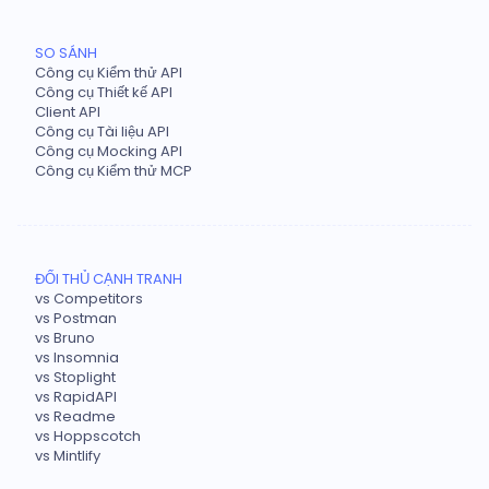
SO SÁNH
Công cụ Kiểm thử API
Công cụ Thiết kế API
Client API
Công cụ Tài liệu API
Công cụ Mocking API
Công cụ Kiểm thử MCP
ĐỐI THỦ CẠNH TRANH
vs Competitors
vs Postman
vs Bruno
vs Insomnia
vs Stoplight
vs RapidAPI
vs Readme
vs Hoppscotch
vs Mintlify