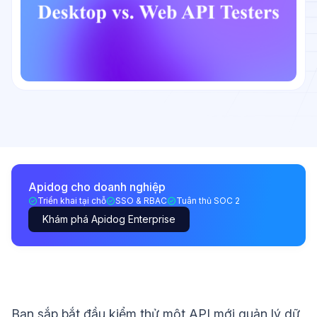
Apidog cho doanh nghiệp
Triển khai tại chỗ
SSO & RBAC
Tuân thủ SOC 2
Khám phá Apidog Enterprise
Bạn sắp bắt đầu kiểm thử một API mới quản lý dữ