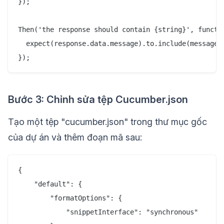
});

Then('the response should contain {string}', functio
  expect(response.data.message).to.include(message);
Bước 3: Chỉnh sửa tệp Cucumber.json
Tạo một tệp "cucumber.json" trong thư mục gốc
của dự án và thêm đoạn mã sau:
{

    "default": {

        "formatOptions": {

            "snippetInterface": "synchronous"
