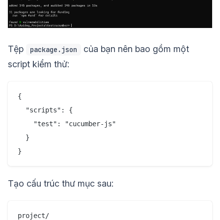
Tệp
của bạn nên bao gồm một
package.json
script kiểm thử:
{

  "scripts": {

    "test": "cucumber-js"

  }

Tạo cấu trúc thư mục sau:
project/
