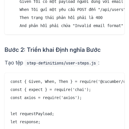
    Given Tôi có một payload người dùng với email kh
    When Tôi gửi một yêu cầu POST đến "/api/users"

    Then trạng thái phản hồi phải là 400

Bước 2: Triển khai Định nghĩa Bước
Tạo tệp
:
step-definitions/user-steps.js
const { Given, When, Then } = require('@cucumber/cuc
const { expect } = require('chai');

const axios = require('axios');

let requestPayload;

let response;
