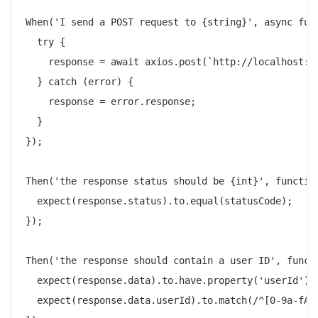
When('I send a POST request to {string}', async func
  try {

    response = await axios.post(`http://localhost:30
  } catch (error) {

    response = error.response;

  }

});

Then('the response status should be {int}', function
  expect(response.status).to.equal(statusCode);

});

Then('the response should contain a user ID', functi
  expect(response.data).to.have.property('userId');

  expect(response.data.userId).to.match(/^[0-9a-fA-F