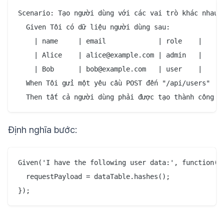
Scenario: Tạo người dùng với các vai trò khác nhau

  Given Tôi có dữ liệu người dùng sau:

    | name     | email             | role    |

    | Alice    | alice@example.com | admin   |

    | Bob      | bob@example.com   | user    |

  When Tôi gửi một yêu cầu POST đến "/api/users"

Định nghĩa bước:
Given('I have the following user data:', function(da
  requestPayload = dataTable.hashes();
