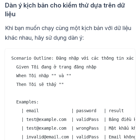
Dàn ý kịch bản cho kiểm thử dựa trên dữ
liệu
Khi bạn muốn chạy cùng một kịch bản với dữ liệu
khác nhau, hãy sử dụng dàn ý:
Scenario Outline: Đăng nhập với các thông tin xác th
  Given Tôi đang ở trang đăng nhập

  When Tôi nhập "" và ""

  Then Tôi sẽ thấy ""

  Examples:

    | email             | password   | result       
    | test@example.com  | validPass  | Bảng điều khi
    | test@example.com  | wrongPass  | Mật khẩu khôn