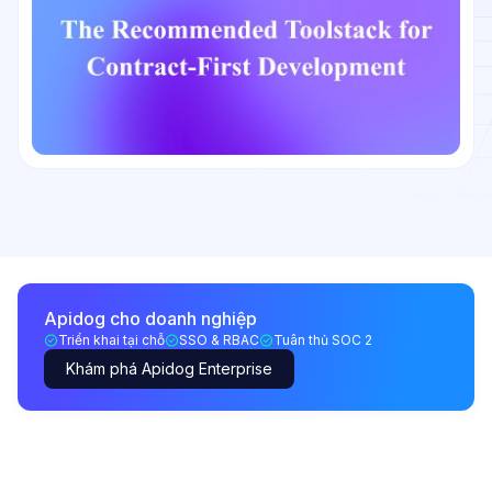
Apidog cho doanh nghiệp
Triển khai tại chỗ
SSO & RBAC
Tuân thủ SOC 2
Khám phá Apidog Enterprise