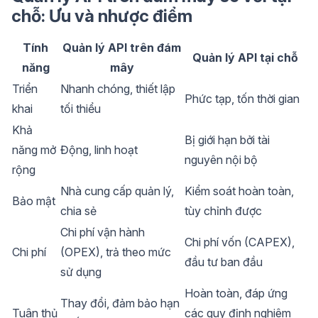
chỗ: Ưu và nhược điểm
Tính
Quản lý API trên đám
Quản lý API tại chỗ
năng
mây
Triển
Nhanh chóng, thiết lập
Phức tạp, tốn thời gian
khai
tối thiểu
Khả
Bị giới hạn bởi tài
năng mở
Động, linh hoạt
nguyên nội bộ
rộng
Nhà cung cấp quản lý,
Kiểm soát hoàn toàn,
Bảo mật
chia sẻ
tùy chỉnh được
Chi phí vận hành
Chi phí vốn (CAPEX),
Chi phí
(OPEX), trả theo mức
đầu tư ban đầu
sử dụng
Hoàn toàn, đáp ứng
Thay đổi, đảm bảo hạn
Tuân thủ
các quy định nghiêm