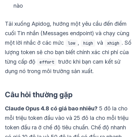
nào
Tải xuống Apidog, hướng một yêu cầu đến điểm
cuối Tin nhắn (Messages endpoint) và chạy cùng
một lời nhắc ở các mức
,
và
. Số
low
high
xhigh
lượng token sẽ cho bạn biết chính xác chi phí của
từng cấp độ
trước khi bạn cam kết sử
effort
dụng nó trong môi trường sản xuất.
Câu hỏi thường gặp
Claude Opus 4.8 có giá bao nhiêu?
5 đô la cho
mỗi triệu token đầu vào và 25 đô la cho mỗi triệu
token đầu ra ở chế độ tiêu chuẩn. Chế độ nhanh
có giá 10 đô la và 50 đô la để có đầu ra nhanh