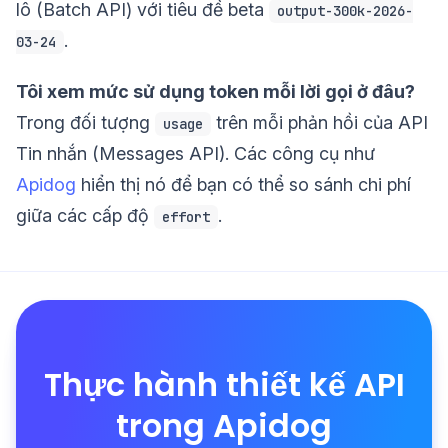
lô (Batch API) với tiêu đề beta
output-300k-2026-
.
03-24
Tôi xem mức sử dụng token mỗi lời gọi ở đâu?
Trong đối tượng
trên mỗi phản hồi của API
usage
Tin nhắn (Messages API). Các công cụ như
Apidog
hiển thị nó để bạn có thể so sánh chi phí
giữa các cấp độ
.
effort
Thực hành thiết kế API
trong Apidog