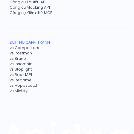
Công cụ Tài liệu API
Công cụ Mocking API
Công cụ Kiểm thử MCP
ĐỐI THỦ CẠNH TRANH
vs Competitors
vs Postman
vs Bruno
vs Insomnia
vs Stoplight
vs RapidAPI
vs Readme
vs Hoppscotch
vs Mintlify