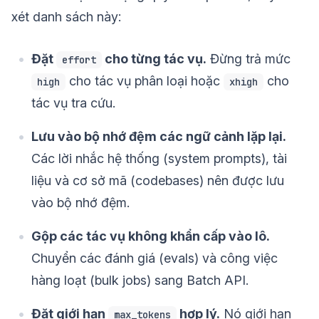
xét danh sách này:
Đặt
cho từng tác vụ.
Đừng trả mức
effort
cho tác vụ phân loại hoặc
cho
high
xhigh
tác vụ tra cứu.
Lưu vào bộ nhớ đệm các ngữ cảnh lặp lại.
Các lời nhắc hệ thống (system prompts), tài
liệu và cơ sở mã (codebases) nên được lưu
vào bộ nhớ đệm.
Gộp các tác vụ không khẩn cấp vào lô.
Chuyển các đánh giá (evals) và công việc
hàng loạt (bulk jobs) sang Batch API.
Đặt giới hạn
hợp lý.
Nó giới hạn
max_tokens