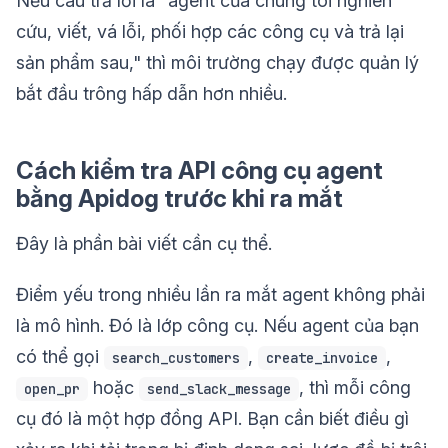
Nếu câu trả lời là "agent của chúng tôi nghiên
cứu, viết, vá lỗi, phối hợp các công cụ và trả lại
sản phẩm sau," thì môi trường chạy được quản lý
bắt đầu trông hấp dẫn hơn nhiều.
Cách kiểm tra API công cụ agent
bằng Apidog trước khi ra mắt
Đây là phần bài viết cần cụ thể.
Điểm yếu trong nhiều lần ra mắt agent không phải
là mô hình. Đó là lớp công cụ. Nếu agent của bạn
có thể gọi
,
,
search_customers
create_invoice
hoặc
, thì mỗi công
open_pr
send_slack_message
cụ đó là một hợp đồng API. Bạn cần biết điều gì