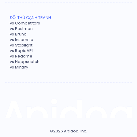
ĐỐI THỦ CẠNH TRANH
vs Competitors
vs Postman
vs Bruno
vs Insomnia
vs Stoplight
vs RapidAPI
vs Readme
vs Hoppscotch
vs Mintlify
©
2026
Apidog, Inc.