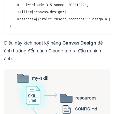
    model="claude-3-5-sonnet-20241022",

    skills=["canvas-design"],

    messages=[{"role":"user","content":"Design a pos
Điều này kích hoạt kỹ năng
Canvas Design
để
ảnh hưởng đến cách Claude tạo ra đầu ra hình
ảnh.