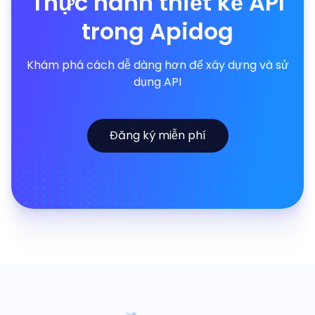
Thực hành thiết kế API
trong Apidog
Khám phá cách dễ dàng hơn để xây dựng và sử
dụng API
Đăng ký miễn phí