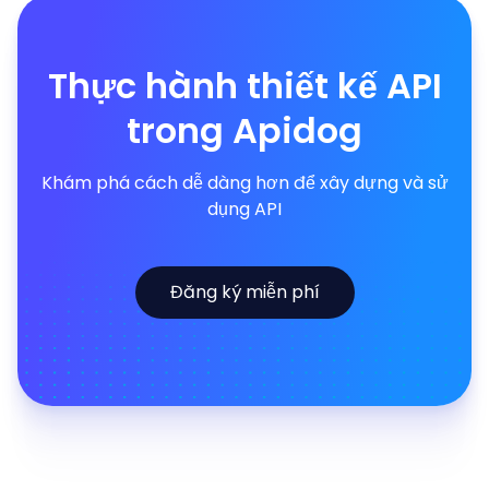
Thực hành thiết kế API
trong Apidog
Khám phá cách dễ dàng hơn để xây dựng và sử
dụng API
Đăng ký miễn phí