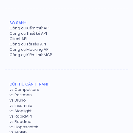
SO SÁNH
Công cụ Kiểm thử API
Công cụ Thiết kế API
Client API
Công cụ Tài liệu API
Công cụ Mocking API
Công cụ Kiểm thử MCP
ĐỐI THỦ CẠNH TRANH
vs Competitors
vs Postman
vs Bruno
vs Insomnia
vs Stoplight
vs RapidAPI
vs Readme
vs Hoppscotch
vs Mintlify