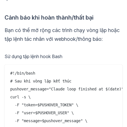
Cảnh báo khi hoàn thành/thất bại
Bạn có thể mở rộng các trình chạy vòng lặp hoặc
tập lệnh tác nhân với webhook/thông báo:
Sử dụng tập lệnh hook Bash
#!/bin/bash

# Sau khi vòng lặp kết thúc

pushover_message="Claude loop finished at $(date)"

curl -s \

  -F "token=$PUSHOVER_TOKEN" \

  -F "user=$PUSHOVER_USER" \

  -F "message=$pushover_message" \
