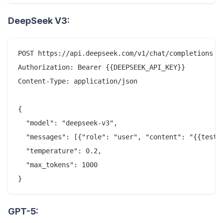
DeepSeek V3:
POST https://api.deepseek.com/v1/chat/completions

Authorization: Bearer {{DEEPSEEK_API_KEY}}

Content-Type: application/json

{

  "model": "deepseek-v3",

  "messages": [{"role": "user", "content": "{{test_p
  "temperature": 0.2,

  "max_tokens": 1000

GPT-5: