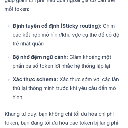
giúp giảm chi phí hiệu quả ngoài giá cơ bản trên
mỗi token:
Định tuyến cố định (Sticky routing):
Ghim
các kết hợp mô hình/khu vực cụ thể để có độ
trễ nhất quán
Bộ nhớ đệm ngữ cảnh:
Giảm khoảng một
phần ba số token lời nhắc hệ thống lặp lại
Xác thực schema:
Xác thực sớm với các lần
thử lại thông minh trước khi yêu cầu đến mô
hình
Khung tư duy: bạn không chỉ tối ưu hóa chi phí
token, bạn đang tối ưu hóa các token bị lãng phí