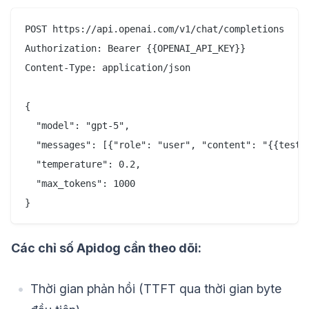
POST https://api.openai.com/v1/chat/completions

Authorization: Bearer {{OPENAI_API_KEY}}

Content-Type: application/json

{

  "model": "gpt-5",

  "messages": [{"role": "user", "content": "{{test_p
  "temperature": 0.2,

  "max_tokens": 1000

Các chỉ số Apidog cần theo dõi:
Thời gian phản hồi (TTFT qua thời gian byte