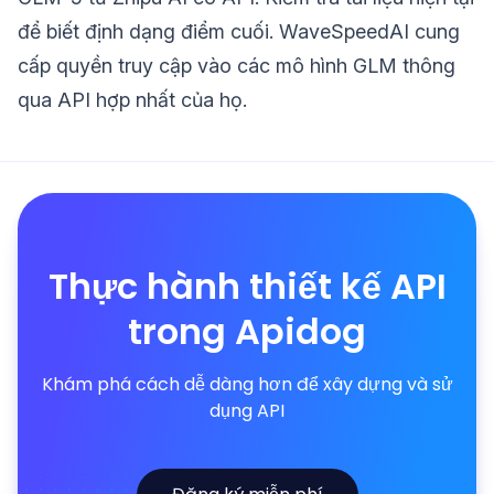
để biết định dạng điểm cuối. WaveSpeedAI cung
cấp quyền truy cập vào các mô hình GLM thông
qua API hợp nhất của họ.
Thực hành thiết kế API
trong Apidog
Khám phá cách dễ dàng hơn để xây dựng và sử
dụng API