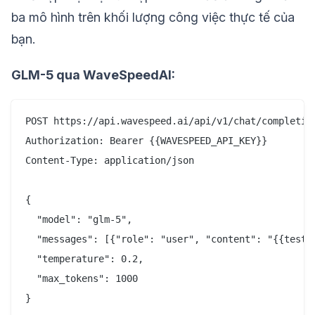
ba mô hình trên khối lượng công việc thực tế của
bạn.
GLM-5 qua WaveSpeedAI:
POST https://api.wavespeed.ai/api/v1/chat/completion
Authorization: Bearer {{WAVESPEED_API_KEY}}

Content-Type: application/json

{

  "model": "glm-5",

  "messages": [{"role": "user", "content": "{{test_p
  "temperature": 0.2,

  "max_tokens": 1000
