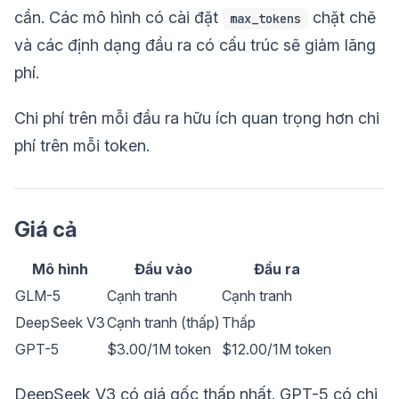
cần. Các mô hình có cài đặt
chặt chẽ
max_tokens
và các định dạng đầu ra có cấu trúc sẽ giảm lãng
phí.
Chi phí trên mỗi đầu ra hữu ích quan trọng hơn chi
phí trên mỗi token.
Giá cả
Mô hình
Đầu vào
Đầu ra
GLM-5
Cạnh tranh
Cạnh tranh
DeepSeek V3
Cạnh tranh (thấp)
Thấp
GPT-5
$3.00/1M token
$12.00/1M token
DeepSeek V3 có giá gốc thấp nhất. GPT-5 có chi