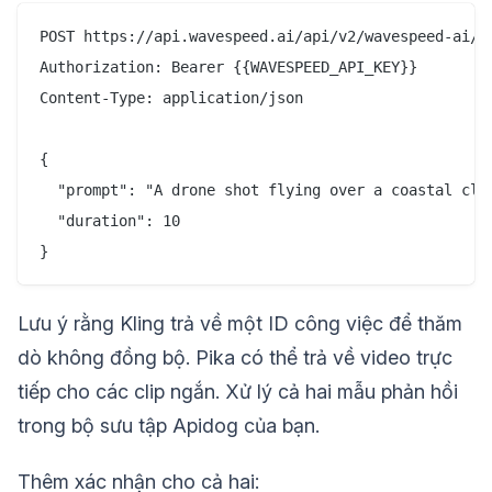
POST https://api.wavespeed.ai/api/v2/wavespeed-ai/kl
Authorization: Bearer {{WAVESPEED_API_KEY}}

Content-Type: application/json

{

  "prompt": "A drone shot flying over a coastal clif
  "duration": 10

Lưu ý rằng Kling trả về một ID công việc để thăm
dò không đồng bộ. Pika có thể trả về video trực
tiếp cho các clip ngắn. Xử lý cả hai mẫu phản hồi
trong bộ sưu tập Apidog của bạn.
Thêm xác nhận cho cả hai: