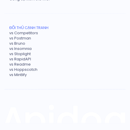
ĐỐI THỦ CẠNH TRANH
vs Competitors
vs Postman
vs Bruno
vs Insomnia
vs Stoplight
vs RapidAPI
vs Readme
vs Hoppscotch
vs Mintlify