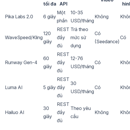
tối đa
API
hìn
Một
10-35
Pika Labs 2.0
6 giây
Không
Khô
phần
USD/tháng
REST
Trả theo
120
Có
WaveSpeed/Kling
đầy
mức sử
Có
giây
(Seedance)
đủ
dụng
REST
60
12-76
Runway Gen-4
đầy
Có
Khô
giây
USD/tháng
đủ
REST
30
Luma AI
5 giây
đầy
Có
Khô
USD/tháng
đủ
REST
30
Theo yêu
Hailuo AI
đầy
Không
Khô
giây
cầu
đủ