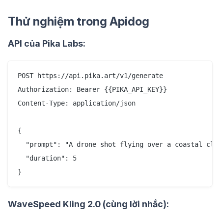
Thử nghiệm trong Apidog
API của Pika Labs:
POST https://api.pika.art/v1/generate

Authorization: Bearer {{PIKA_API_KEY}}

Content-Type: application/json

{

  "prompt": "A drone shot flying over a coastal clif
  "duration": 5

WaveSpeed Kling 2.0 (cùng lời nhắc):