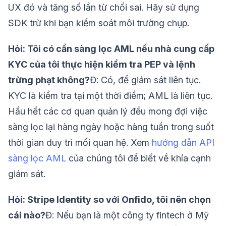
UX đó và tăng số lần từ chối sai. Hãy sử dụng
SDK trừ khi bạn kiểm soát môi trường chụp.
Hỏi: Tôi có cần sàng lọc AML nếu nhà cung cấp
KYC của tôi thực hiện kiểm tra PEP và lệnh
trừng phạt không?
Đ: Có, để giám sát liên tục.
KYC là kiểm tra tại một thời điểm; AML là liên tục.
Hầu hết các cơ quan quản lý đều mong đợi việc
sàng lọc lại hàng ngày hoặc hàng tuần trong suốt
thời gian duy trì mối quan hệ. Xem
hướng dẫn API
sàng lọc AML
của chúng tôi để biết về khía cạnh
giám sát.
Hỏi: Stripe Identity so với Onfido, tôi nên chọn
cái nào?
Đ: Nếu bạn là một công ty fintech ở Mỹ