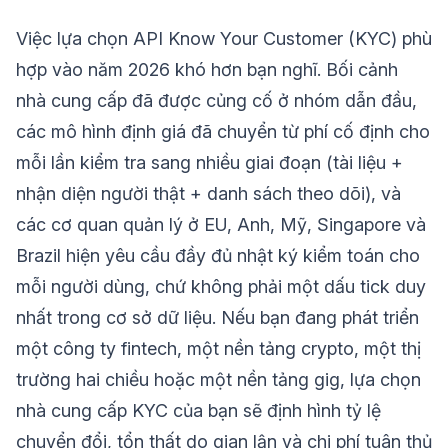
Việc lựa chọn API Know Your Customer (KYC) phù
hợp vào năm 2026 khó hơn bạn nghĩ. Bối cảnh
nhà cung cấp đã được củng cố ở nhóm dẫn đầu,
các mô hình định giá đã chuyển từ phí cố định cho
mỗi lần kiểm tra sang nhiều giai đoạn (tài liệu +
nhận diện người thật + danh sách theo dõi), và
các cơ quan quản lý ở EU, Anh, Mỹ, Singapore và
Brazil hiện yêu cầu đầy đủ nhật ký kiểm toán cho
mỗi người dùng, chứ không phải một dấu tick duy
nhất trong cơ sở dữ liệu. Nếu bạn đang phát triển
một công ty fintech, một nền tảng crypto, một thị
trường hai chiều hoặc một nền tảng gig, lựa chọn
nhà cung cấp KYC của bạn sẽ định hình tỷ lệ
chuyển đổi, tổn thất do gian lận và chi phí tuân thủ