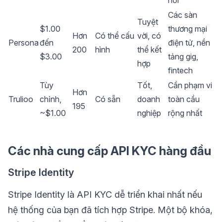
Các sàn
Tuyệt
$1.00
thương mại
Hơn
Có thể cấu
vời, có
Persona
đến
điện tử, nền
200
hình
thể kết
$3.00
tảng gig,
hợp
fintech
Tùy
Tốt,
Cần phạm vi
Hơn
Trulioo
chỉnh,
Có sẵn
doanh
toàn cầu
195
~$1.00
nghiệp
rộng nhất
Các nhà cung cấp API KYC hàng đầu
Stripe Identity
Stripe Identity là API KYC dễ triển khai nhất nếu
hệ thống của bạn đã tích hợp Stripe. Một bộ khóa,