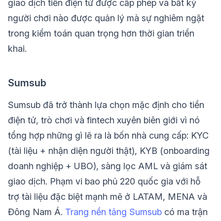
giao dịch tiền điện tử được cấp phép và bất kỳ
người chơi nào được quản lý mà sự nghiêm ngặt
trong kiểm toán quan trọng hơn thời gian triển
khai.
Sumsub
Sumsub đã trở thành lựa chọn mặc định cho tiền
điện tử, trò chơi và fintech xuyên biên giới vì nó
tổng hợp những gì lẽ ra là bốn nhà cung cấp: KYC
(tài liệu + nhận diện người thật), KYB (onboarding
doanh nghiệp + UBO), sàng lọc AML và giám sát
giao dịch. Phạm vi bao phủ 220 quốc gia với hỗ
trợ tài liệu đặc biệt mạnh mẽ ở LATAM, MENA và
Đông Nam Á.
Trang nền tảng Sumsub
có ma trận