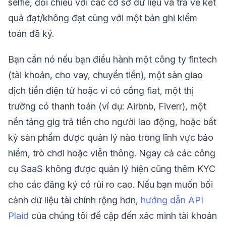
selfie, đối chiếu với các cơ sở dữ liệu và trả về kết
quả đạt/không đạt cùng với một bản ghi kiểm
toán đã ký.
Bạn cần nó nếu bạn điều hành một công ty fintech
(tài khoản, cho vay, chuyển tiền), một sàn giao
dịch tiền điện tử hoặc ví có cổng fiat, một thị
trường có thanh toán (ví dụ: Airbnb, Fiverr), một
nền tảng gig trả tiền cho người lao động, hoặc bất
kỳ sản phẩm được quản lý nào trong lĩnh vực bảo
hiểm, trò chơi hoặc viễn thông. Ngay cả các công
cụ SaaS không được quản lý hiện cũng thêm KYC
cho các đăng ký có rủi ro cao. Nếu bạn muốn bối
cảnh dữ liệu tài chính rộng hơn,
hướng dẫn API
Plaid
của chúng tôi đề cập đến xác minh tài khoản