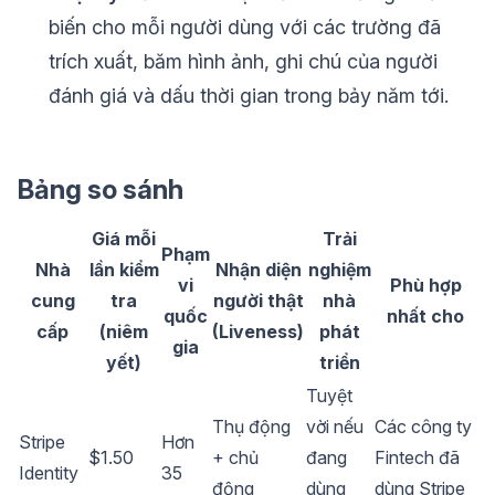
biến cho mỗi người dùng với các trường đã
trích xuất, băm hình ảnh, ghi chú của người
đánh giá và dấu thời gian trong bảy năm tới.
Bảng so sánh
Giá mỗi
Trải
Phạm
Nhà
lần kiểm
Nhận diện
nghiệm
vi
Phù hợp
cung
tra
người thật
nhà
quốc
nhất cho
cấp
(niêm
(Liveness)
phát
gia
yết)
triển
Tuyệt
Thụ động
vời nếu
Các công ty
Stripe
Hơn
$1.50
+ chủ
đang
Fintech đã
Identity
35
động
dùng
dùng Stripe