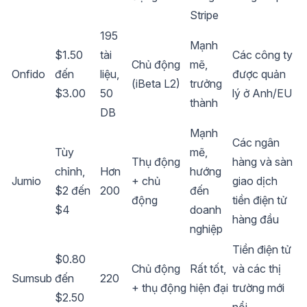
Stripe
195
Mạnh
$1.50
tài
Các công ty
Chủ động
mẽ,
Onfido
đến
liệu,
được quản
(iBeta L2)
trưởng
$3.00
50
lý ở Anh/EU
thành
DB
Mạnh
Các ngân
Tùy
mẽ,
Thụ động
hàng và sàn
chỉnh,
Hơn
hướng
Jumio
+ chủ
giao dịch
$2 đến
200
đến
động
tiền điện tử
$4
doanh
hàng đầu
nghiệp
Tiền điện tử
$0.80
Chủ động
Rất tốt,
và các thị
Sumsub
đến
220
+ thụ động
hiện đại
trường mới
$2.50
nổi