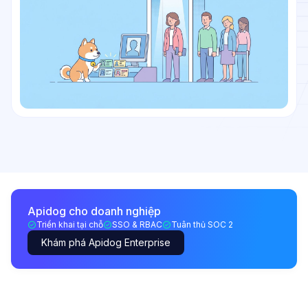
Apidog cho doanh nghiệp
Triển khai tại chỗ
SSO & RBAC
Tuân thủ SOC 2
Khám phá Apidog Enterprise