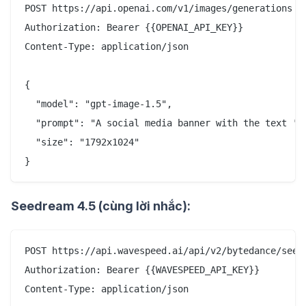
POST https://api.openai.com/v1/images/generations

Authorization: Bearer {{OPENAI_API_KEY}}

Content-Type: application/json

{

  "model": "gpt-image-1.5",

  "prompt": "A social media banner with the text 'S
  "size": "1792x1024"

Seedream 4.5 (cùng lời nhắc):
POST https://api.wavespeed.ai/api/v2/bytedance/seedr
Authorization: Bearer {{WAVESPEED_API_KEY}}

Content-Type: application/json
