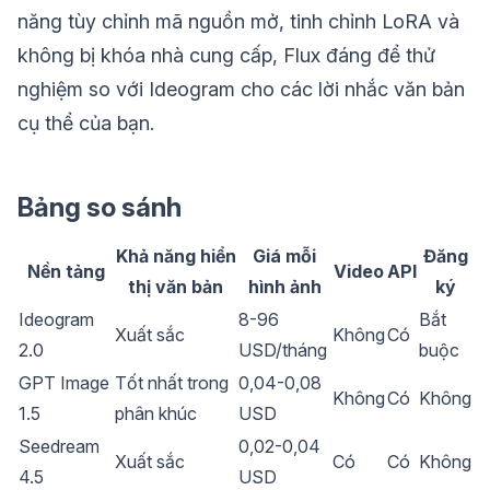
năng tùy chỉnh mã nguồn mở, tinh chỉnh LoRA và
không bị khóa nhà cung cấp, Flux đáng để thử
nghiệm so với Ideogram cho các lời nhắc văn bản
cụ thể của bạn.
Bảng so sánh
Khả năng hiển
Giá mỗi
Đăng
Nền tảng
Video
API
thị văn bản
hình ảnh
ký
Ideogram
8-96
Bắt
Xuất sắc
Không
Có
2.0
USD/tháng
buộc
GPT Image
Tốt nhất trong
0,04-0,08
Không
Có
Không
1.5
phân khúc
USD
Seedream
0,02-0,04
Xuất sắc
Có
Có
Không
4.5
USD