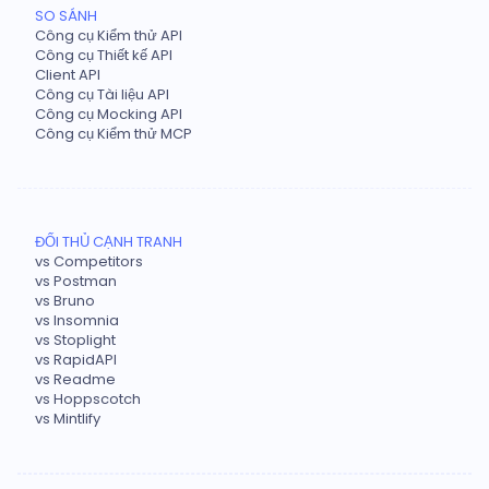
SO SÁNH
Công cụ Kiểm thử API
Công cụ Thiết kế API
Client API
Công cụ Tài liệu API
Công cụ Mocking API
Công cụ Kiểm thử MCP
ĐỐI THỦ CẠNH TRANH
vs Competitors
vs Postman
vs Bruno
vs Insomnia
vs Stoplight
vs RapidAPI
vs Readme
vs Hoppscotch
vs Mintlify