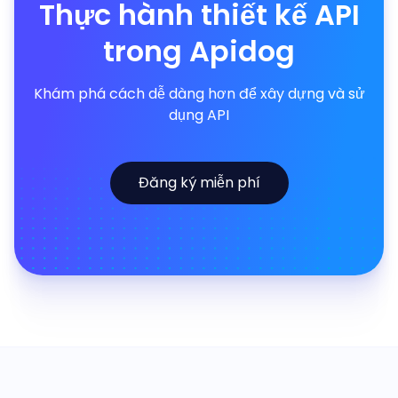
Thực hành thiết kế API
trong Apidog
Khám phá cách dễ dàng hơn để xây dựng và sử
dụng API
Đăng ký miễn phí