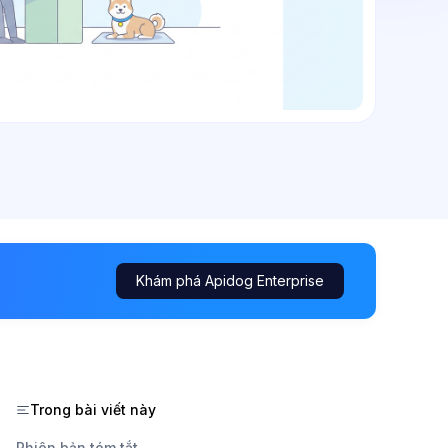
Khám phá Apidog Enterprise
Trong bài viết này
Phiên bản tóm tắt