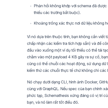
Phản hồi không khớp với schema đã được ghi 
thiếu các trường bắt buộc).
Khoảng trống xác thực nơi dữ liệu không h
Vì nó dựa trên thuộc tính, bạn không cần viết t
chấp nhận các kiểm tra tích hợp sẵn) và để cô
đầu vào xuống một ví dụ tối thiểu có thể tái tạ
chằm vào một payload 4 KB gây ra sự cố, bạn 
cũng có thể chuỗi các hoạt động, sử dụng dữ l
kiểm thử các chuỗi thực tế chứ không chỉ các lệ
Nó chạy dưới dạng CLI, hình ảnh Docker, GitHu
cùng với GraphQL. Nếu spec của bạn chính x
phức tạp, Schemathesis xứng đáng có vị trí củ
bạn, và nó làm rất tốt điều đó.