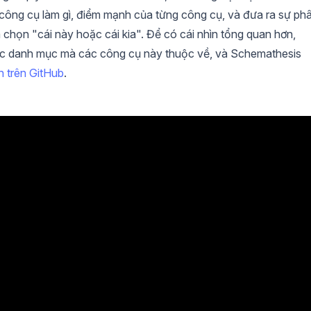
 công cụ làm gì, điểm mạnh của từng công cụ, và đưa ra sự ph
 chọn "cái này hoặc cái kia". Để có cái nhìn tổng quan hơn,
 danh mục mà các công cụ này thuộc về, và Schemathesis
h trên GitHub
.