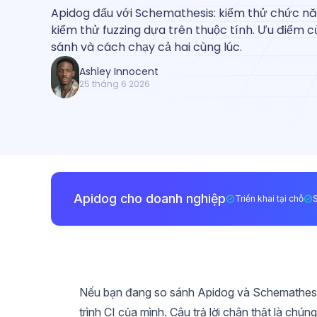
Apidog đấu với Schemathesis: kiểm thử chức nă
kiểm thử fuzzing dựa trên thuộc tính. Ưu điểm 
sánh và cách chạy cả hai cùng lúc.
Ashley Innocent
25 tháng 6 2026
Apidog cho doanh nghiệp
Triển khai tại chỗ
Nếu bạn đang so sánh Apidog và Schemathesis
trình CI của mình. Câu trả lời chân thật là ch