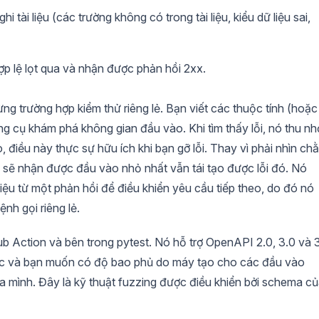
tài liệu (các trường không có trong tài liệu, kiểu dữ liệu sai,
ợp lệ lọt qua và nhận được phản hồi 2xx.
ừng trường hợp kiểm thử riêng lẻ. Bạn viết các thuộc tính (hoặc
ng cụ khám phá không gian đầu vào. Khi tìm thấy lỗi, nó thu nh
o, điều này thực sự hữu ích khi bạn gỡ lỗi. Thay vì phải nhìn ch
sẽ nhận được đầu vào nhỏ nhất vẫn tái tạo được lỗi đó. Nó
iệu từ một phản hồi để điều khiển yêu cầu tiếp theo, do đó nó
nh gọi riêng lẻ.
b Action và bên trong pytest. Nó hỗ trợ OpenAPI 2.0, 3.0 và 3
ác và bạn muốn có độ bao phủ do máy tạo cho các đầu vào
a mình. Đây là kỹ thuật fuzzing được điều khiển bởi schema c