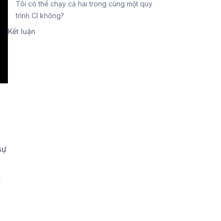
Tôi có thể chạy cả hai trong cùng một quy
trình CI không?
Kết luận
sự
à