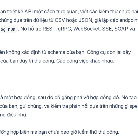
Bạn thiết kế API một cách trực quan, viết các kiểm thử chức n
húng dựa trên dữ liệu từ CSV hoặc JSON, giả lập các endpoint
. Nó hỗ trợ REST, gRPC, WebSocket, SSE, SOAP và
dog run
iên không xác định từ schema của bạn. Công cụ còn lại xây
 của bạn duy trì thủ công. Các công việc khác nhau.
à một hợp đồng, sau đó cố gắng phá vỡ hợp đồng đó. Nó tạo
của bạn, gửi chúng, và kiểm tra phản hồi dựa trên những gì sp
ững điều như:
ường hợp biên mà bạn chưa bao giờ kiểm thử thủ công.