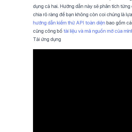
dụng cả hai. Hướng dẫn này sẽ phân tích từng
chia rõ ràng để bạn không còn coi chúng là lựa
hướng dẫn kiểm thử API toàn diện
bao gồm các
cũng công bố
tài liệu và mã nguồn mở của mìn
Tải ứng dụng