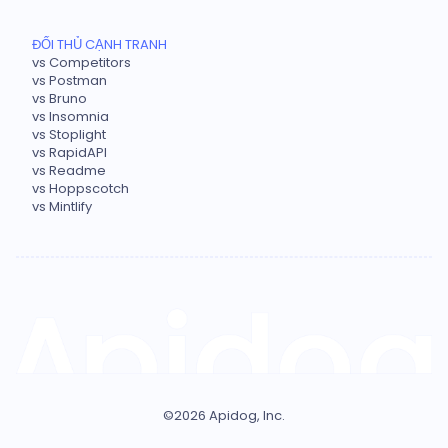
ĐỐI THỦ CẠNH TRANH
vs Competitors
vs Postman
vs Bruno
vs Insomnia
vs Stoplight
vs RapidAPI
vs Readme
vs Hoppscotch
vs Mintlify
©
2026
Apidog, Inc.