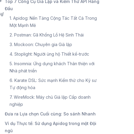
Top 7 Công Cụ Giả Lập và Kiểm Thử API Hàng
Đầu
sự
1. Apidog: Nền Tảng Cộng Tác Tất Cả Trong
Một Mạnh Mẽ
2. Postman: Gã Khổng Lồ Hệ Sinh Thái
3. Mockoon: Chuyên gia Giả lập
4. Stoplight: Người ủng hộ Thiết kế-trước
5. Insomnia: Ứng dụng khách Thân thiện với
Nhà phát triển
6. Karate DSL: Sức mạnh Kiểm thử cho Kỹ sư
Tự động hóa
7. WireMock: Máy chủ Giả lập Cấp doanh
nghiệp
Đưa ra Lựa chọn Cuối cùng: So sánh Nhanh
Ví dụ Thực tế: Sử dụng Apidog trong một Đội
ngũ