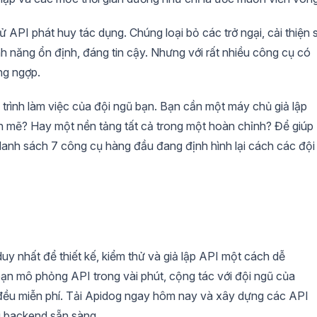
ử API phát huy tác dụng. Chúng loại bỏ các trở ngại, cải thiện 
nh năng ổn định, đáng tin cậy. Nhưng với rất nhiều công cụ có
ng ngợp.
 trình làm việc của đội ngũ bạn. Bạn cần một máy chủ giả lập
h mẽ? Hay một nền tảng tất cả trong một hoàn chỉnh? Để giúp
danh sách 7 công cụ hàng đầu đang định hình lại cách các đội
y nhất để thiết kế, kiểm thử và giả lập API một cách dễ
ạn mô phỏng API trong vài phút, cộng tác với đội ngũ của
 đều miễn phí. Tải Apidog ngay hôm nay và xây dựng các API
i backend sẵn sàng.