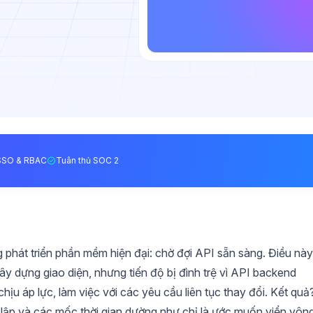
SSO & RBAC
Tuân thủ SOC 2
 phát triển phần mềm hiện đại: chờ đợi API sẵn sàng. Điều này
ây dựng giao diện, nhưng tiến độ bị đình trệ vì API backend
ịu áp lực, làm việc với các yêu cầu liên tục thay đổi. Kết quả
ô lập và các mốc thời gian dường như chỉ là ước muốn viển vông