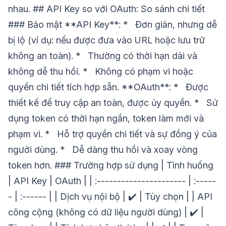
nhau. ## API Key so với OAuth: So sánh chi tiết
### Bảo mật **API Key**: * Đơn giản, nhưng dễ
bị lộ (ví dụ: nếu được đưa vào URL hoặc lưu trữ
không an toàn). * Thường có thời hạn dài và
không dễ thu hồi. * Không có phạm vi hoặc
quyền chi tiết tích hợp sẵn. **OAuth**: * Được
thiết kế để truy cập an toàn, được ủy quyền. * Sử
dụng token có thời hạn ngắn, token làm mới và
phạm vi. * Hỗ trợ quyền chi tiết và sự đồng ý của
người dùng. * Dễ dàng thu hồi và xoay vòng
token hơn. ### Trường hợp sử dụng | Tình huống
| API Key | OAuth | | :---------------------- | :-----
- | :------ | | Dịch vụ nội bộ | ✔️ | Tùy chọn | | API
công cộng (không có dữ liệu người dùng) | ✔️ |