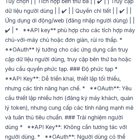
Tùy chọn | | Tích hợp bên thứ ba | | ✔️ | | Truy cập
dữ liệu người dùng | | ✔️ | | Quyền chi tiết | | ✔️ | |
Ứng dụng di động/web (đăng nhập người dùng) | |
✔️ | * **API key** phù hợp cho các tích hợp máy
chủ-với-máy chủ hoặc đơn giản, rủi ro thấp. *
**OAuth** lý tưởng cho các ứng dụng cần truy
cập dữ liệu người dùng, truy cập bên thứ ba hoặc
yêu cầu quyền phức tạp. ### Độ phức tạp *
**API Key**: Dễ triển khai, thiết lập tối thiểu,
nhưng các tính năng hạn chế. * **OAuth**: Yêu
cầu thiết lập nhiều hơn (đăng ký máy khách, quản
lý token), nhưng cung cấp các tính năng mạnh mẽ
và tuân thủ tiêu chuẩn. ### Trải nghiệm người
dùng * **API Key**: Không cần tương tác với
người dùng. * **OAuth**: Người dùng có thể