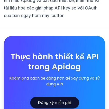
tìm hiểu Apidog và bắt đầu thiết kế, kiểm thử và
tài liệu hóa các giải pháp API key so với OAuth
của bạn ngay hôm nay! button
Thực hành thiết kế API
trong Apidog
Khám phá cách dễ dàng hơn để xây dựng và sử
dụng API
Đăng ký miễn phí