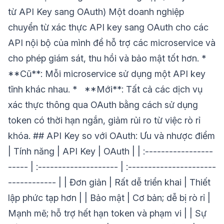
từ API Key sang OAuth) Một doanh nghiệp
chuyển từ xác thực API key sang OAuth cho các
API nội bộ của mình để hỗ trợ các microservice và
cho phép giám sát, thu hồi và bảo mật tốt hơn. *
**Cũ**: Mỗi microservice sử dụng một API key
tĩnh khác nhau. * **Mới**: Tất cả các dịch vụ
xác thực thông qua OAuth bằng cách sử dụng
token có thời hạn ngắn, giảm rủi ro từ việc rò rỉ
khóa. ## API Key so với OAuth: Ưu và nhược điểm
| Tính năng | API Key | OAuth | | :-----------------
----- | :-------------------- | :----------------------
------------ | | Đơn giản | Rất dễ triển khai | Thiết
lập phức tạp hơn | | Bảo mật | Cơ bản; dễ bị rò rỉ |
Mạnh mẽ; hỗ trợ hết hạn token và phạm vi | | Sự