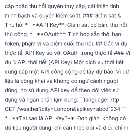
cấp hoặc thu hồi quyền truy cập, cải thiện tính
minh bạch và quyền kiểm soát. ### Giám sát &
Thu hồi * **API Key**: Giám sát cơ bản; thu hồi
thủ công. * **OAuth**: Tích hợp sẵn thời hạn
token, phạm vi và điểm cuối thu hồi. ## Các ví dụ
thực tế: API Key so với OAuth trong thực tế ### Ví
dụ 1: API thời tiết (API Key) Một dịch vụ thời tiết
cung cấp một API công cộng để lấy dự báo. Vì dữ
liệu là công khai và không có ngữ cảnh người
dùng, họ sử dụng API key để theo dõi việc sử
dụng và ngăn chặn lạm dụng. ```language-http
GET /weather?city=London&apikey=abcd1234 ```
* **Tại sao là API Key?**: Đơn giản, không có
dữ liệu người dùng, chỉ cần theo dõi và điều chỉnh