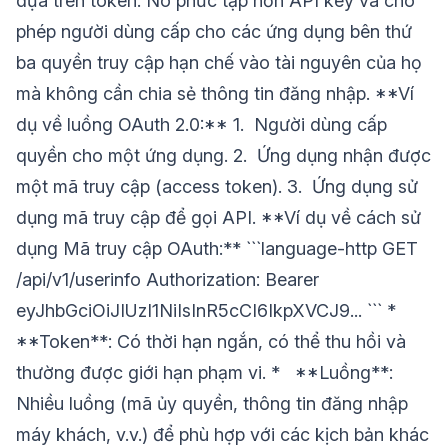
dựa trên token. Nó phức tạp hơn API key và cho
phép người dùng cấp cho các ứng dụng bên thứ
ba quyền truy cập hạn chế vào tài nguyên của họ
mà không cần chia sẻ thông tin đăng nhập. **Ví
dụ về luồng OAuth 2.0:** 1. Người dùng cấp
quyền cho một ứng dụng. 2. Ứng dụng nhận được
một mã truy cập (access token). 3. Ứng dụng sử
dụng mã truy cập để gọi API. **Ví dụ về cách sử
dụng Mã truy cập OAuth:** ```language-http GET
/api/v1/userinfo Authorization: Bearer
eyJhbGciOiJIUzI1NiIsInR5cCI6IkpXVCJ9... ``` *
**Token**: Có thời hạn ngắn, có thể thu hồi và
thường được giới hạn phạm vi. * **Luồng**:
Nhiều luồng (mã ủy quyền, thông tin đăng nhập
máy khách, v.v.) để phù hợp với các kịch bản khác