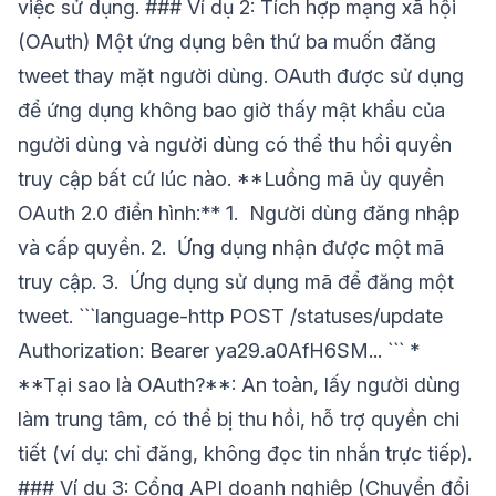
việc sử dụng. ### Ví dụ 2: Tích hợp mạng xã hội
(OAuth) Một ứng dụng bên thứ ba muốn đăng
tweet thay mặt người dùng. OAuth được sử dụng
để ứng dụng không bao giờ thấy mật khẩu của
người dùng và người dùng có thể thu hồi quyền
truy cập bất cứ lúc nào. **Luồng mã ủy quyền
OAuth 2.0 điển hình:** 1. Người dùng đăng nhập
và cấp quyền. 2. Ứng dụng nhận được một mã
truy cập. 3. Ứng dụng sử dụng mã để đăng một
tweet. ```language-http POST /statuses/update
Authorization: Bearer ya29.a0AfH6SM... ``` *
**Tại sao là OAuth?**: An toàn, lấy người dùng
làm trung tâm, có thể bị thu hồi, hỗ trợ quyền chi
tiết (ví dụ: chỉ đăng, không đọc tin nhắn trực tiếp).
### Ví dụ 3: Cổng API doanh nghiệp (Chuyển đổi