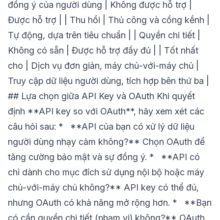
đồng ý của người dùng | Không được hỗ trợ |
Được hỗ trợ | | Thu hồi | Thủ công và cồng kềnh |
Tự động, dựa trên tiêu chuẩn | | Quyền chi tiết |
Không có sẵn | Được hỗ trợ đầy đủ | | Tốt nhất
cho | Dịch vụ đơn giản, máy chủ-với-máy chủ |
Truy cập dữ liệu người dùng, tích hợp bên thứ ba |
## Lựa chọn giữa API Key và OAuth Khi quyết
định **API key so với OAuth**, hãy xem xét các
câu hỏi sau: * **API của bạn có xử lý dữ liệu
người dùng nhạy cảm không?** Chọn OAuth để
tăng cường bảo mật và sự đồng ý. * **API có
chỉ dành cho mục đích sử dụng nội bộ hoặc máy
chủ-với-máy chủ không?** API key có thể đủ,
nhưng OAuth có khả năng mở rộng hơn. * **Bạn
có cần quyền chi tiết (phạm vi) không?** OAuth