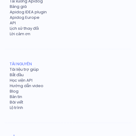
Tải xuống Apidog
Bảng giá
Apidog IDEA plugin
Apidog Europe
API
Lịch sử thay đổi
Lời cảm ơn
TÀI NGUYÊN
Tài liệu trợ giúp
Bắt đầu
Học viện API
Hướng dẫn video
Blog
Bản tin
Bài viết
Lộ trình