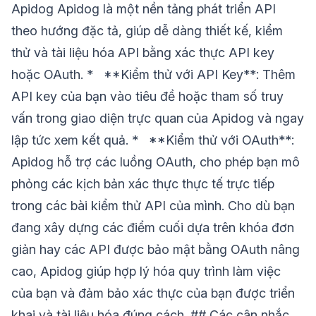
Apidog Apidog là một nền tảng phát triển API
theo hướng đặc tả, giúp dễ dàng thiết kế, kiểm
thử và tài liệu hóa API bằng xác thực API key
hoặc OAuth. * **Kiểm thử với API Key**: Thêm
API key của bạn vào tiêu đề hoặc tham số truy
vấn trong giao diện trực quan của Apidog và ngay
lập tức xem kết quả. * **Kiểm thử với OAuth**:
Apidog hỗ trợ các luồng OAuth, cho phép bạn mô
phỏng các kịch bản xác thực thực tế trực tiếp
trong các bài kiểm thử API của mình. Cho dù bạn
đang xây dựng các điểm cuối dựa trên khóa đơn
giản hay các API được bảo mật bằng OAuth nâng
cao, Apidog giúp hợp lý hóa quy trình làm việc
của bạn và đảm bảo xác thực của bạn được triển
khai và tài liệu hóa đúng cách. ## Các cân nhắc