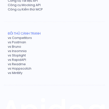
Công cụ Tài liệu API
Công cụ Mocking API
Công cụ Kiểm thử MCP
ĐỐI THỦ CẠNH TRANH
vs Competitors
vs Postman
vs Bruno
vs Insomnia
vs Stoplight
vs RapidAPI
vs Readme
vs Hoppscotch
vs Mintlify