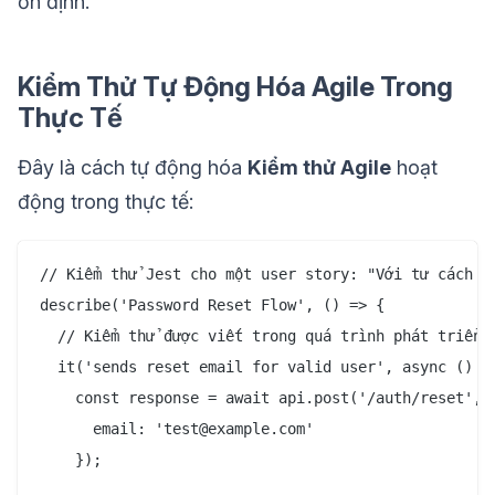
ổn định.
Kiểm Thử Tự Động Hóa Agile Trong
Thực Tế
Đây là cách tự động hóa
Kiểm thử Agile
hoạt
động trong thực tế:
// Kiểm thử Jest cho một user story: "Với tư cách ng
describe('Password Reset Flow', () => {

  // Kiểm thử được viết trong quá trình phát triển s
  it('sends reset email for valid user', async () =>
    const response = await api.post('/auth/reset', {
      email: 'test@example.com'

    });
