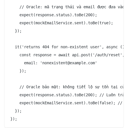
    // Oracle: mã trạng thái và email được đưa vào h
    expect(response.status).toBe(200);

    expect(mockEmailService.sent).toBe(true);

  });

  it('returns 404 for non-existent user', async () =
    const response = await api.post('/auth/reset', {
      email: 'nonexistent@example.com'

    });

    // Oracle bảo mật: không tiết lộ sự tồn tại của 
    expect(response.status).toBe(200); // Luôn trả v
    expect(mockEmailService.sent).toBe(false); // Nh
  });
