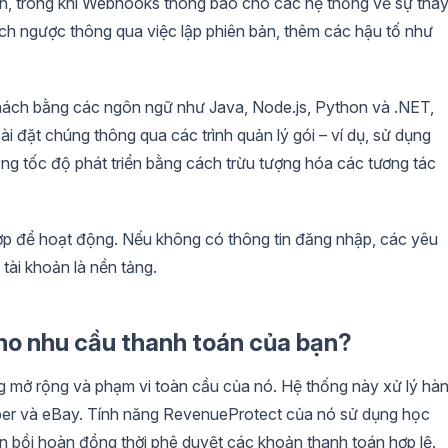
oán, trong khi Webhooks thông báo cho các hệ thống về sự tha
hích ngược thông qua việc lập phiên bản, thêm các hậu tố như
ách bằng các ngôn ngữ như Java, Node.js, Python và .NET,
ài đặt chúng thông qua các trình quản lý gói – ví dụ, sử dụng
ăng tốc độ phát triển bằng cách trừu tượng hóa các tương tác
ợp để hoạt động. Nếu không có thông tin đăng nhập, các yêu
p tài khoản là nền tảng.
ho nhu cầu thanh toán của bạn?
 mở rộng và phạm vi toàn cầu của nó. Hệ thống này xử lý hà
ber và eBay. Tính năng RevenueProtect của nó sử dụng học
ản bồi hoàn đồng thời phê duyệt các khoản thanh toán hợp lệ.