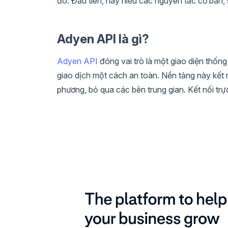
đó. Đầu tiên, hãy hiểu các nguyên tắc cơ bản, 
Adyen API là gì?
Adyen API
đóng vai trò là một giao diện thố
giao dịch một cách an toàn. Nền tảng này kết 
phương, bỏ qua các bên trung gian. Kết nối trực