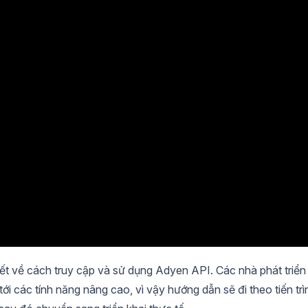
iết về cách truy cập và sử dụng Adyen API. Các nhà phát triển
tới các tính năng nâng cao, vì vậy hướng dẫn sẽ đi theo tiến trì