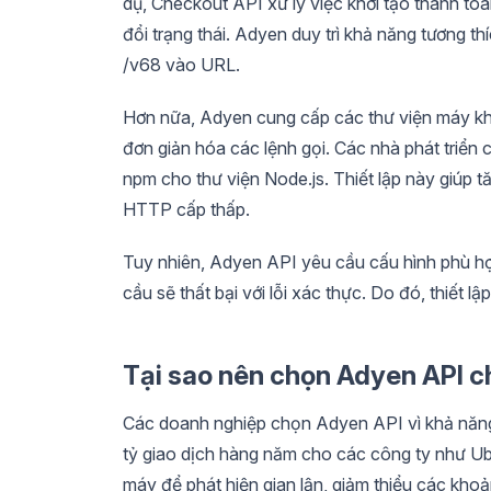
dụ, Checkout API xử lý việc khởi tạo thanh t
đổi trạng thái. Adyen duy trì khả năng tương t
/v68 vào URL.
Hơn nữa, Adyen cung cấp các thư viện máy kh
đơn giản hóa các lệnh gọi. Các nhà phát triển c
npm cho thư viện Node.js. Thiết lập này giúp t
HTTP cấp thấp.
Tuy nhiên, Adyen API yêu cầu cấu hình phù h
cầu sẽ thất bại với lỗi xác thực. Do đó, thiết lậ
Tại sao nên chọn Adyen API c
Các doanh nghiệp chọn Adyen API vì khả năng
tỷ giao dịch hàng năm cho các công ty như U
máy để phát hiện gian lận, giảm thiểu các kho