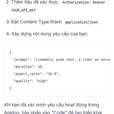
Thêm tiêu đề xác thực:
Authorization: Bearer
YOUR_API_KEY
Đặt Content-Type thành
application/json
Xây dựng nội dung yêu cầu của bạn:
{

  "prompt": "cinematic wide shot, a rider on horseb
  "duration": 10,

  "aspect_ratio": "16:9",

  "quality": "high"

Khi bạn đã xác minh yêu cầu hoạt động trong
Apidog, hãy nhấp vào "Code" để tạo triển khai