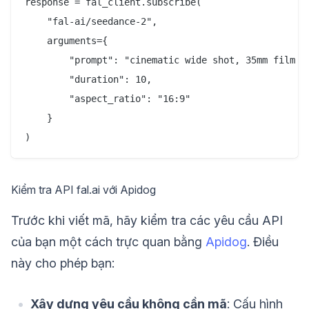
response = fal_client.subscribe(

    "fal-ai/seedance-2",

    arguments={

        "prompt": "cinematic wide shot, 35mm film gr
        "duration": 10,

        "aspect_ratio": "16:9"

    }

Kiểm tra API fal.ai với Apidog
Trước khi viết mã, hãy kiểm tra các yêu cầu API
của bạn một cách trực quan bằng
Apidog
. Điều
này cho phép bạn:
Xây dựng yêu cầu không cần mã
: Cấu hình