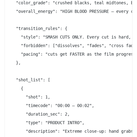
  "color_grade": "crushed blacks, teal midtones, bu
  "overall_energy": "HIGH BLOOD PRESSURE — every cu
  "transition_rules": {

    "style": "SMASH CUTS ONLY. Every cut is hard, vi
    "forbidden": ["dissolves", "fades", "cross fades
    "pacing": "cuts get FASTER as the film progresse
  },

  "shot_list": [

    {

      "shot": 1,

      "timecode": "00:00 — 00:02",

      "duration_sec": 2,

      "type": "PRODUCT INTRO",

      "description": "Extreme close-up: hand grabs 