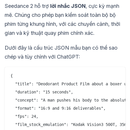
Seedance 2 hỗ trợ
lời nhắc JSON
, cực kỳ mạnh
mẽ. Chúng cho phép bạn kiểm soát toàn bộ bộ
phim từng khung hình, với các chuyển cảnh, thời
gian và kỹ thuật quay phim chính xác.
Dưới đây là cấu trúc JSON mẫu bạn có thể sao
chép và tùy chỉnh với ChatGPT:
{

  "title": "Deodorant Product Film about a boxer usi
  "duration": "15 seconds",

  "concept": "A man pushes his body to the absolute
  "format": "16:9 and 9:16 deliverables",

  "fps": 24,

  "film_stock_emulation": "Kodak Vision3 500T, 35mm 