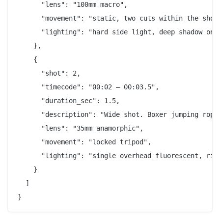
      "lens": "100mm macro",

      "movement": "static, two cuts within the shot"
      "lighting": "hard side light, deep shadow on o
    },

    {

      "shot": 2,

      "timecode": "00:02 — 00:03.5",

      "duration_sec": 1.5,

      "description": "Wide shot. Boxer jumping rope
      "lens": "35mm anamorphic",

      "movement": "locked tripod",

      "lighting": "single overhead fluorescent, rim 
    }

  ]
