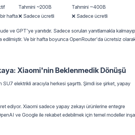
tif
Tahmini ~200B
Tahmini ~400B
ir hafta
❌ Sadece ücretli
❌ Sadece ücretli
aude ve GPT'ye yanıtıdır. Sadece soruları yanıtlamakla kalmayı
nşa edilmiştir. Ve bir hafta boyunca OpenRouter'da ücretsiz olara
ekaya: Xiaomi'nin Beklenmedik Dönüşü
SU7 elektrikli aracıyla herkesi şaşırttı. Şimdi ise şirket, yapay
aret ediyor. Xiaomi sadece yapay zekayı ürünlerine entegre
penAI ve Google ile rekabet edebilmek için temel modeller inşa