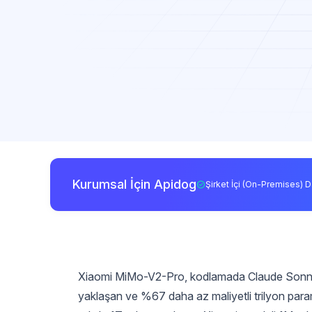
Kurumsal İçin Apidog
Şirket İçi (On-Premises) D
Xiaomi MiMo-V2-Pro, kodlamada Claude Sonnet 
yaklaşan ve %67 daha az maliyetli trilyon par