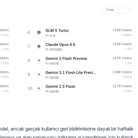
 ancak gerçek kullanıcı geri bildirimlerine dayalı bir haftalık
lemeyi ve ajan senaryosu istikrarını güçlendirmek için kullandı.