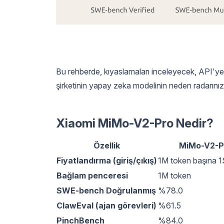
Bu rehberde, kıyaslamaları inceleyecek, API'ye 
şirketinin yapay zeka modelinin neden radarınız
Xiaomi MiMo-V2-Pro Nedir?
Özellik
MiMo-V2-P
Fiyatlandırma (giriş/çıkış)
1M token başına 
Bağlam penceresi
1M token
SWE-bench Doğrulanmış
%78.0
ClawEval (ajan görevleri)
%61.5
PinchBench
%84.0