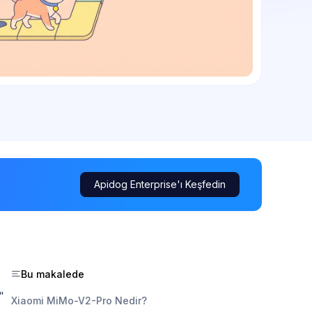
Apidog Enterprise'ı Keşfedin
Bu makalede
"
Xiaomi MiMo-V2-Pro Nedir?