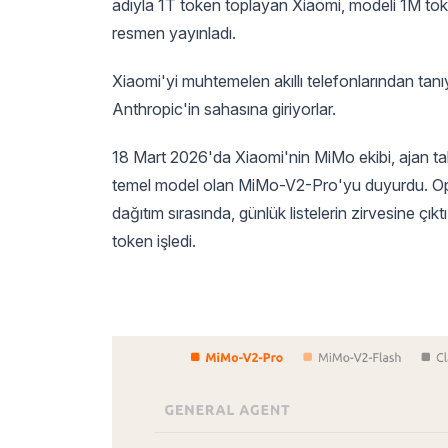
adıyla 1T token toplayan Xiaomi, modeli 1M toke
resmen yayınladı.
Xiaomi'yi muhtemelen akıllı telefonlarından tanıy
Anthropic'in sahasına giriyorlar.
18 Mart 2026'da Xiaomi'nin MiMo ekibi, ajan tabanl
temel model olan MiMo-V2-Pro'yu duyurdu. Open
dağıtım sırasında, günlük listelerin zirvesine 
token işledi.