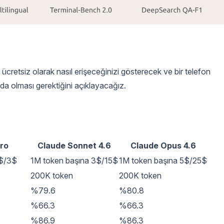
ücretsiz olarak nasıl erişeceğinizi gösterecek ve bir telefon
da olması gerektiğini açıklayacağız.
ro
Claude Sonnet 4.6
Claude Opus 4.6
1$/3$
1M token başına 3$/15$
1M token başına 5$/25$
200K token
200K token
%79.6
%80.8
%66.3
%66.3
%86.9
%86.3