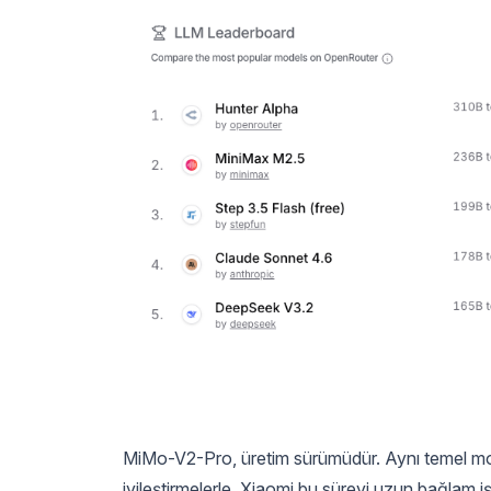
MiMo-V2-Pro, üretim sürümüdür. Aynı temel model,
iyileştirmelerle. Xiaomi bu süreyi uzun bağlam iş