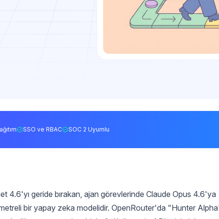
ağıtım
SSO ve RBAC
SOC 2 Uyumlu
4.6'yı geride bırakan, ajan görevlerinde Claude Opus 4.6'ya
ametreli bir yapay zeka modelidir. OpenRouter'da "Hunter Alpha