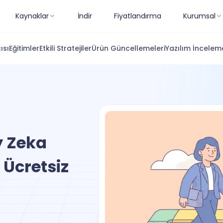
Kaynaklar
İndir
Fiyatlandırma
Kurumsal
ısı
Eğitimler
Etkili Stratejiler
Ürün Güncellemeleri
Yazılım İnceleme
y Zeka
 Ücretsiz