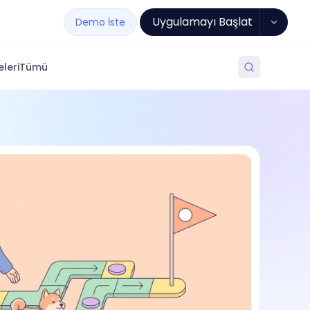
Uygulamayı Başlat
Demo İste
leri
Tümü