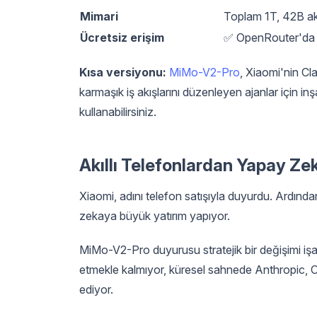
Mimari
Toplam 1T, 42B ak
Ücretsiz erişim
✅ OpenRouter'da b
Kısa versiyonu:
MiMo-V2-Pro
, Xiaomi'nin Cl
karmaşık iş akışlarını düzenleyen ajanlar için i
kullanabilirsiniz.
Akıllı Telefonlardan Yapay Z
Xiaomi, adını telefon satışıyla duyurdu. Ardından 
zekaya büyük yatırım yapıyor.
MiMo-V2-Pro duyurusu stratejik bir değişimi iş
etmekle kalmıyor, küresel sahnede Anthropic, O
ediyor.